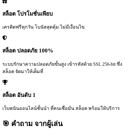
สล็อต โปรโมชั่นเพียบ
เครดิตฟรีทุกวัน โบนัสสุดคุ้ม ไม่มีเงื่อนไข
สล็อต ปลอดภัย 100%
ระบบรักษาความปลอดภัยขั้นสูง เข้ารหัสด้วย SSL 256-bit ซึ่ง
สล็อต จัดมาให้เต็มที่
สล็อต อันดับ 1
เว็บพนันออนไลน์ชั้นนำ ที่คนเชื่อมั่น สล็อต พร้อมให้บริการ
🎯 คำถาม
จากผู้เล่น