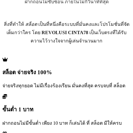
ฝากถอนไม่ซับซ้อน ภายในไม่กี่วินาทีที่สุด
สิ่งที่ทำให้
สล็อต
เป็นที่หนึ่งคือระบบที่มั่นคงและโปรโมชั่นที่จัด
เต็มกว่าใคร โดย
REVOLUSI CINTA78
เป็นเว็บตรงที่ได้รับ
ความไว้วางใจจากผู้เล่นจำนวนมาก
สล็อต จ่ายจริง 100%
จ่ายจริงทุกยอด ไม่มีเรื่องร้องเรียน มั่นคงที่สุด ครบจบที่ สล็อต
ขั้นต่ำ 1 บาท
ฝากถอนไม่มีขั้นต่ำ เพียง 10 บาท ก็เล่นได้ ที่ สล็อต มีให้ครบ