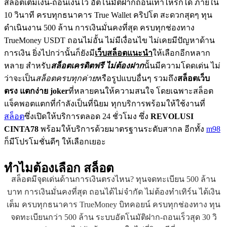
สล็อตเติมเงิน-ถอนเงินไว อัตโนมัติฝากถอนเท่าไหร่ก็ได้ ภายใน
10 วินาที ครบทุกธนาคาร True Wallet คริปโต สะดวกสุดๆ ทุน
ดำเนินงาน 500 ล้าน การเงินมั่นคงที่สุด ครบทุกช่องทาง
TrueMoney USDT ถอนไม่อั้น ไม่มีเงื่อนไข ไม่เคยมีปัญหาด้าน
การเงิน ยิ่งไปกว่านั้นก็ยังมี
เว็บสล็อตแนะนำ
ให้เลือกอีกหลาก
หลาย สำหรับ
สล็อตเครดิตฟรี ไม่ต้องฝาก
นั้นมีความโดดเด่น ไม่
ว่าจะเป็น
สล็อตครบทุกค่าย
หรือรูปแบบอื่นๆ รวมถึง
สล็อตเว็บ
ตรง แตกง่าย joker
ที่หลายคนให้ความสนใจ โดยเฉพาะสล็อต
แจ็คพอตแตกที่กำลังเป็นที่นิยม ทุกบริการพร้อมให้ใช้งานที่
สล็อต
ซึ่งเปิดให้บริการตลอด 24 ชั่วโมง ซึ่ง
REVOLUSI
CINTA78
พร้อมให้บริการด้วยมาตรฐานระดับสากล อีกทั้ง
m98
ก็มีโปรโมชั่นดีๆ ให้เลือกเยอะ
ทำไมต้องเลือก
สล็อต
สล็อตมีจุดเด่นด้านการเงินตรงไหน? ทุนจดทะเบียน 500 ล้าน
บาท การเงินมั่นคงที่สุด ถอนได้ไม่จำกัด ไม่ต้องทำเทิร์น ได้เงิน
เต็ม ครบทุกธนาคาร TrueMoney บิทคอยน์ ครบทุกช่องทาง ทุน
จดทะเบียนกว่า 500 ล้าน ระบบอัตโนมัติฝาก-ถอนเร็วสุด 30 วิ