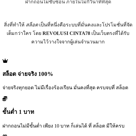
ฝากถอนไม่ซับซ้อน ภายในไม่กี่วินาทีที่สุด
สิ่งที่ทำให้
สล็อต
เป็นที่หนึ่งคือระบบที่มั่นคงและโปรโมชั่นที่จัด
เต็มกว่าใคร โดย
REVOLUSI CINTA78
เป็นเว็บตรงที่ได้รับ
ความไว้วางใจจากผู้เล่นจำนวนมาก
สล็อต จ่ายจริง 100%
จ่ายจริงทุกยอด ไม่มีเรื่องร้องเรียน มั่นคงที่สุด ครบจบที่ สล็อต
ขั้นต่ำ 1 บาท
ฝากถอนไม่มีขั้นต่ำ เพียง 10 บาท ก็เล่นได้ ที่ สล็อต มีให้ครบ