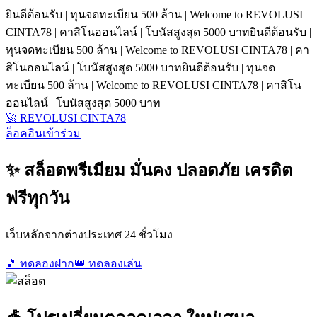
ยินดีต้อนรับ | ทุนจดทะเบียน 500 ล้าน | Welcome to REVOLUSI
CINTA78 | คาสิโนออนไลน์ | โบนัสสูงสุด 5000 บาท
ยินดีต้อนรับ |
ทุนจดทะเบียน 500 ล้าน | Welcome to REVOLUSI CINTA78 | คา
สิโนออนไลน์ | โบนัสสูงสุด 5000 บาท
ยินดีต้อนรับ | ทุนจด
ทะเบียน 500 ล้าน | Welcome to REVOLUSI CINTA78 | คาสิโน
ออนไลน์ | โบนัสสูงสุด 5000 บาท
🚀 REVOLUSI CINTA78
ล็อคอิน
เข้าร่วม
✨ สล็อตพรีเมียม มั่นคง ปลอดภัย เครดิต
ฟรีทุกวัน
เว็บหลักจากต่างประเทศ 24 ชั่วโมง
🎵 ทดลองฝาก
👑 ทดลองเล่น