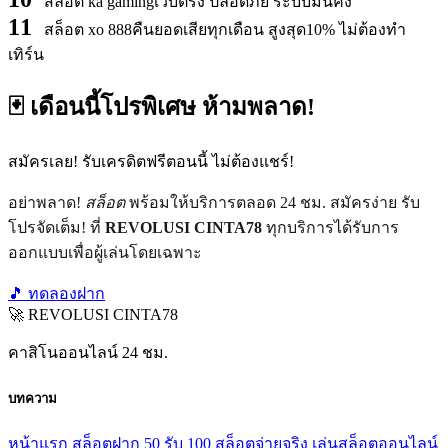
สล็อต ka gamingเว็บตรง ปลอดภัย ระบบมั่นคง
11
สล็อต xo 888คืนยอดเสียทุกเดือน สูงสุด10% ไม่ต้องทำ
เทิร์น
🃏 เดือนนี้โปรพิเศษ ห้ามพลาด!
สมัครเลย! รับเครดิตฟรีตอนนี้ ไม่ต้องแชร์!
อย่าพลาด!
สล็อต
พร้อมให้บริการตลอด 24 ชม. สมัครง่าย รับ
โปรจัดเต็ม! ที่
REVOLUSI CINTA78
ทุกบริการได้รับการ
ออกแบบเพื่อผู้เล่นโดยเฉพาะ
🎵 ทดลองฝาก
🚀 REVOLUSI CINTA78
คาสิโนออนไลน์ 24 ชม.
บทความ
หน้าแรก
สล็อตฝาก 50 รับ 100
สล็อตจ่ายจริง
เล่นสล็อตออนไลน์