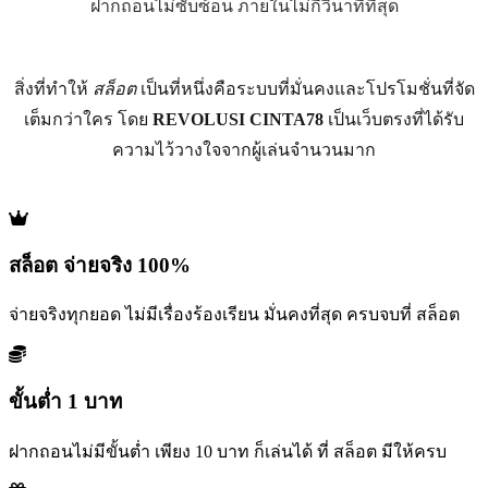
ฝากถอนไม่ซับซ้อน ภายในไม่กี่วินาทีที่สุด
สิ่งที่ทำให้
สล็อต
เป็นที่หนึ่งคือระบบที่มั่นคงและโปรโมชั่นที่จัด
เต็มกว่าใคร โดย
REVOLUSI CINTA78
เป็นเว็บตรงที่ได้รับ
ความไว้วางใจจากผู้เล่นจำนวนมาก
สล็อต จ่ายจริง 100%
จ่ายจริงทุกยอด ไม่มีเรื่องร้องเรียน มั่นคงที่สุด ครบจบที่ สล็อต
ขั้นต่ำ 1 บาท
ฝากถอนไม่มีขั้นต่ำ เพียง 10 บาท ก็เล่นได้ ที่ สล็อต มีให้ครบ