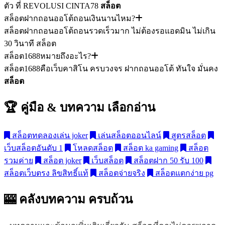
ตัว ที่ REVOLUSI CINTA78
สล็อต
สล็อตฝากถอนออโต้ถอนเงินนานไหม?
สล็อตฝากถอนออโต้ถอนรวดเร็วมาก ไม่ต้องรอแอดมิน ไม่เกิน
30 วินาที สล็อต
สล็อต1688หมายถึงอะไร?
สล็อต1688คือเว็บคาสิโน ครบวงจร ฝากถอนออโต้ ทันใจ มั่นคง
สล็อต
🏆 คู่มือ & บทความ
เลือกอ่าน
สล็อตทดลองเล่น joker
เล่นสล็อตออนไลน์
สูตรสล็อต
เว็บสล็อตอันดับ 1
โหลดสล็อต
สล็อต ka gaming
สล็อต
รวมค่าย
สล็อต joker
เว็บสล็อต
สล็อตฝาก 50 รับ 100
สล็อตเว็บตรง ลิขสิทธิ์แท้
สล็อตจ่ายจริง
สล็อตแตกง่าย pg
🎰 คลังบทความ
ครบถ้วน