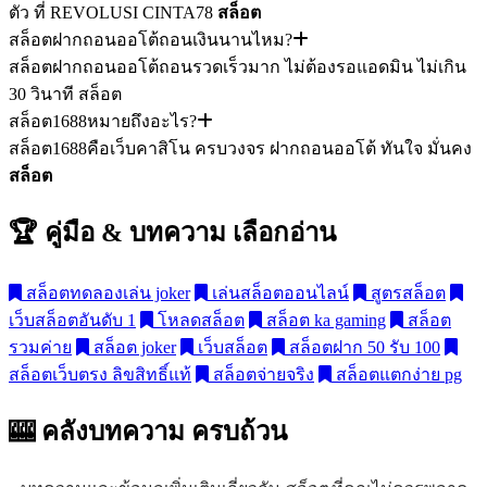
ตัว ที่ REVOLUSI CINTA78
สล็อต
สล็อตฝากถอนออโต้ถอนเงินนานไหม?
สล็อตฝากถอนออโต้ถอนรวดเร็วมาก ไม่ต้องรอแอดมิน ไม่เกิน
30 วินาที สล็อต
สล็อต1688หมายถึงอะไร?
สล็อต1688คือเว็บคาสิโน ครบวงจร ฝากถอนออโต้ ทันใจ มั่นคง
สล็อต
🏆 คู่มือ & บทความ
เลือกอ่าน
สล็อตทดลองเล่น joker
เล่นสล็อตออนไลน์
สูตรสล็อต
เว็บสล็อตอันดับ 1
โหลดสล็อต
สล็อต ka gaming
สล็อต
รวมค่าย
สล็อต joker
เว็บสล็อต
สล็อตฝาก 50 รับ 100
สล็อตเว็บตรง ลิขสิทธิ์แท้
สล็อตจ่ายจริง
สล็อตแตกง่าย pg
🎰 คลังบทความ
ครบถ้วน