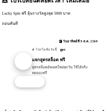
🎪 โปรเปลี่ยนตลอดเวลา ใหม่เสมอ
Lucky Spin ฟรี ลุ้นรางวัลสูงสุด 5000 บาท
ถอนทันที
วันอาทิตย์ที่ 9 ส.ค. 2569
สูตร
โปรโมชั่นวันนี้
แจกสูตรสล็อต ฟรี
สูตรสล็อตอัพเดตใหม่ทุกวัน ใช้ได้จริง
ทดลองฟรี
รับโปรนี้