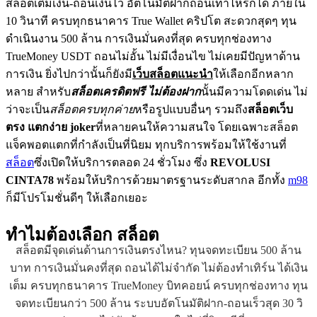
สล็อตเติมเงิน-ถอนเงินไว อัตโนมัติฝากถอนเท่าไหร่ก็ได้ ภายใน
10 วินาที ครบทุกธนาคาร True Wallet คริปโต สะดวกสุดๆ ทุน
ดำเนินงาน 500 ล้าน การเงินมั่นคงที่สุด ครบทุกช่องทาง
TrueMoney USDT ถอนไม่อั้น ไม่มีเงื่อนไข ไม่เคยมีปัญหาด้าน
การเงิน ยิ่งไปกว่านั้นก็ยังมี
เว็บสล็อตแนะนำ
ให้เลือกอีกหลาก
หลาย สำหรับ
สล็อตเครดิตฟรี ไม่ต้องฝาก
นั้นมีความโดดเด่น ไม่
ว่าจะเป็น
สล็อตครบทุกค่าย
หรือรูปแบบอื่นๆ รวมถึง
สล็อตเว็บ
ตรง แตกง่าย joker
ที่หลายคนให้ความสนใจ โดยเฉพาะสล็อต
แจ็คพอตแตกที่กำลังเป็นที่นิยม ทุกบริการพร้อมให้ใช้งานที่
สล็อต
ซึ่งเปิดให้บริการตลอด 24 ชั่วโมง ซึ่ง
REVOLUSI
CINTA78
พร้อมให้บริการด้วยมาตรฐานระดับสากล อีกทั้ง
m98
ก็มีโปรโมชั่นดีๆ ให้เลือกเยอะ
ทำไมต้องเลือก
สล็อต
สล็อตมีจุดเด่นด้านการเงินตรงไหน? ทุนจดทะเบียน 500 ล้าน
บาท การเงินมั่นคงที่สุด ถอนได้ไม่จำกัด ไม่ต้องทำเทิร์น ได้เงิน
เต็ม ครบทุกธนาคาร TrueMoney บิทคอยน์ ครบทุกช่องทาง ทุน
จดทะเบียนกว่า 500 ล้าน ระบบอัตโนมัติฝาก-ถอนเร็วสุด 30 วิ