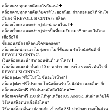
สล็อตครบทุกค่ายคืออะไรกันแน่?
สล็อตครบทุกค่ายคือเว็บคาสิโน ยอดนิยม ฝากถอนออโต้ ทันใจ
มั่นคง ที่ REVOLUSI CINTA78 สล็อต
สล็อตเว็บตรง แตกง่าย jokerน่าเล่นไหม?
สล็อตเว็บตรง แตกง่าย jokerเป็นที่ยอมรับ สมาชิกเยอะ ไม่โกง
เชื่อถือได้
ขั้นตอนสมัครสล็อตแจ็คพอตแตก?
สล็อตแจ็คพอตแตกไม่ยุ่งยาก ไม่กี่ขั้นตอน รับโบนัสทันที ที่
REVOLUSI CINTA78
เว็บสล็อตแนะนำฝากถอนขั้นต่ำเท่าไหร่?
เว็บสล็อตแนะนำขั้นต่ำ 10 บาท ทำรายการเร็ว รวดเร็วทันใจ ที่
REVOLUSI CINTA78
สล็อต joker ฟรีมีโปรโมชั่นอะไรบ้าง?
สล็อต joker ฟรีโปรเยอะ โบนัสต้อนรับ โบนัสฝาก และอื่นๆ อีก
สล็อตเครดิตฟรี 150เล่นบนมือถือได้ไหม?
สล็อตเครดิตฟรี 150เล่นได้ทุกเครื่อง iOS Android เล่นผ่านเว็บได้
วิธีเล่นสล็อตน่าเชื่อถือไหม?
วิธีเล่นสล็อตมั่นคงปลอดภัย เข้ารหัส SSL ปกป้องความเป็นส่วน