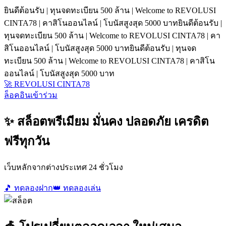
ยินดีต้อนรับ | ทุนจดทะเบียน 500 ล้าน | Welcome to REVOLUSI
CINTA78 | คาสิโนออนไลน์ | โบนัสสูงสุด 5000 บาท
ยินดีต้อนรับ |
ทุนจดทะเบียน 500 ล้าน | Welcome to REVOLUSI CINTA78 | คา
สิโนออนไลน์ | โบนัสสูงสุด 5000 บาท
ยินดีต้อนรับ | ทุนจด
ทะเบียน 500 ล้าน | Welcome to REVOLUSI CINTA78 | คาสิโน
ออนไลน์ | โบนัสสูงสุด 5000 บาท
🚀 REVOLUSI CINTA78
ล็อคอิน
เข้าร่วม
✨ สล็อตพรีเมียม มั่นคง ปลอดภัย เครดิต
ฟรีทุกวัน
เว็บหลักจากต่างประเทศ 24 ชั่วโมง
🎵 ทดลองฝาก
👑 ทดลองเล่น