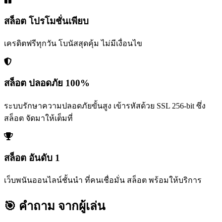
สล็อต โปรโมชั่นเพียบ
เครดิตฟรีทุกวัน โบนัสสุดคุ้ม ไม่มีเงื่อนไข
สล็อต ปลอดภัย 100%
ระบบรักษาความปลอดภัยขั้นสูง เข้ารหัสด้วย SSL 256-bit ซึ่ง
สล็อต จัดมาให้เต็มที่
สล็อต อันดับ 1
เว็บพนันออนไลน์ชั้นนำ ที่คนเชื่อมั่น สล็อต พร้อมให้บริการ
🎯 คำถาม
จากผู้เล่น