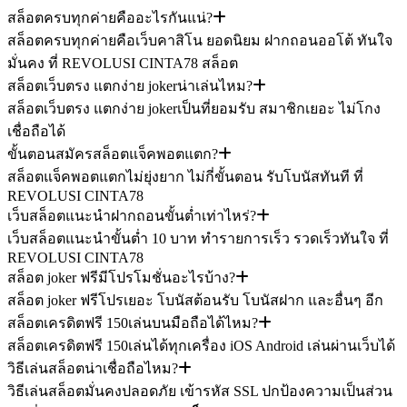
สล็อตครบทุกค่ายคืออะไรกันแน่?
สล็อตครบทุกค่ายคือเว็บคาสิโน ยอดนิยม ฝากถอนออโต้ ทันใจ
มั่นคง ที่ REVOLUSI CINTA78 สล็อต
สล็อตเว็บตรง แตกง่าย jokerน่าเล่นไหม?
สล็อตเว็บตรง แตกง่าย jokerเป็นที่ยอมรับ สมาชิกเยอะ ไม่โกง
เชื่อถือได้
ขั้นตอนสมัครสล็อตแจ็คพอตแตก?
สล็อตแจ็คพอตแตกไม่ยุ่งยาก ไม่กี่ขั้นตอน รับโบนัสทันที ที่
REVOLUSI CINTA78
เว็บสล็อตแนะนำฝากถอนขั้นต่ำเท่าไหร่?
เว็บสล็อตแนะนำขั้นต่ำ 10 บาท ทำรายการเร็ว รวดเร็วทันใจ ที่
REVOLUSI CINTA78
สล็อต joker ฟรีมีโปรโมชั่นอะไรบ้าง?
สล็อต joker ฟรีโปรเยอะ โบนัสต้อนรับ โบนัสฝาก และอื่นๆ อีก
สล็อตเครดิตฟรี 150เล่นบนมือถือได้ไหม?
สล็อตเครดิตฟรี 150เล่นได้ทุกเครื่อง iOS Android เล่นผ่านเว็บได้
วิธีเล่นสล็อตน่าเชื่อถือไหม?
วิธีเล่นสล็อตมั่นคงปลอดภัย เข้ารหัส SSL ปกป้องความเป็นส่วน