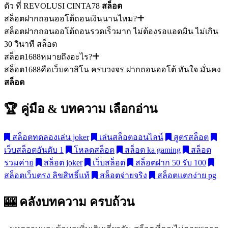
ตัว ที่ REVOLUSI CINTA78
สล็อต
สล็อตฝากถอนออโต้ถอนเงินนานไหม?
สล็อตฝากถอนออโต้ถอนรวดเร็วมาก ไม่ต้องรอแอดมิน ไม่เกิน
30 วินาที สล็อต
สล็อต1688หมายถึงอะไร?
สล็อต1688คือเว็บคาสิโน ครบวงจร ฝากถอนออโต้ ทันใจ มั่นคง
สล็อต
🏆 คู่มือ & บทความ
เลือกอ่าน
สล็อตทดลองเล่น joker
เล่นสล็อตออนไลน์
สูตรสล็อต
เว็บสล็อตอันดับ 1
โหลดสล็อต
สล็อต ka gaming
สล็อต
รวมค่าย
สล็อต joker
เว็บสล็อต
สล็อตฝาก 50 รับ 100
สล็อตเว็บตรง ลิขสิทธิ์แท้
สล็อตจ่ายจริง
สล็อตแตกง่าย pg
🎰 คลังบทความ
ครบถ้วน