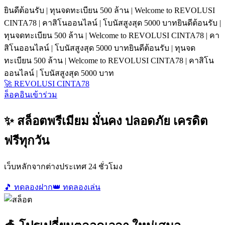
ยินดีต้อนรับ | ทุนจดทะเบียน 500 ล้าน | Welcome to REVOLUSI
CINTA78 | คาสิโนออนไลน์ | โบนัสสูงสุด 5000 บาท
ยินดีต้อนรับ |
ทุนจดทะเบียน 500 ล้าน | Welcome to REVOLUSI CINTA78 | คา
สิโนออนไลน์ | โบนัสสูงสุด 5000 บาท
ยินดีต้อนรับ | ทุนจด
ทะเบียน 500 ล้าน | Welcome to REVOLUSI CINTA78 | คาสิโน
ออนไลน์ | โบนัสสูงสุด 5000 บาท
🚀 REVOLUSI CINTA78
ล็อคอิน
เข้าร่วม
✨ สล็อตพรีเมียม มั่นคง ปลอดภัย เครดิต
ฟรีทุกวัน
เว็บหลักจากต่างประเทศ 24 ชั่วโมง
🎵 ทดลองฝาก
👑 ทดลองเล่น