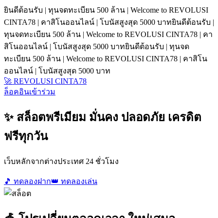
ยินดีต้อนรับ | ทุนจดทะเบียน 500 ล้าน | Welcome to REVOLUSI
CINTA78 | คาสิโนออนไลน์ | โบนัสสูงสุด 5000 บาท
ยินดีต้อนรับ |
ทุนจดทะเบียน 500 ล้าน | Welcome to REVOLUSI CINTA78 | คา
สิโนออนไลน์ | โบนัสสูงสุด 5000 บาท
ยินดีต้อนรับ | ทุนจด
ทะเบียน 500 ล้าน | Welcome to REVOLUSI CINTA78 | คาสิโน
ออนไลน์ | โบนัสสูงสุด 5000 บาท
🚀 REVOLUSI CINTA78
ล็อคอิน
เข้าร่วม
✨ สล็อตพรีเมียม มั่นคง ปลอดภัย เครดิต
ฟรีทุกวัน
เว็บหลักจากต่างประเทศ 24 ชั่วโมง
🎵 ทดลองฝาก
👑 ทดลองเล่น