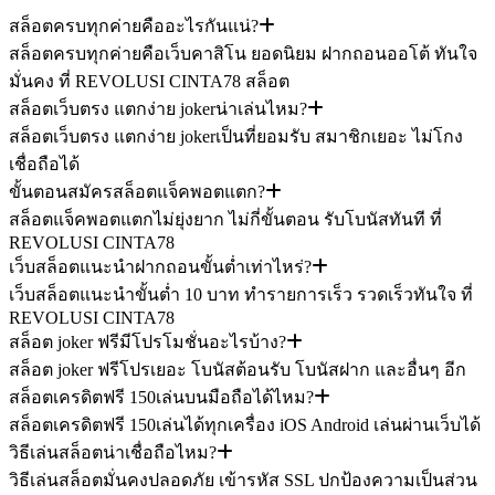
สล็อตครบทุกค่ายคืออะไรกันแน่?
สล็อตครบทุกค่ายคือเว็บคาสิโน ยอดนิยม ฝากถอนออโต้ ทันใจ
มั่นคง ที่ REVOLUSI CINTA78 สล็อต
สล็อตเว็บตรง แตกง่าย jokerน่าเล่นไหม?
สล็อตเว็บตรง แตกง่าย jokerเป็นที่ยอมรับ สมาชิกเยอะ ไม่โกง
เชื่อถือได้
ขั้นตอนสมัครสล็อตแจ็คพอตแตก?
สล็อตแจ็คพอตแตกไม่ยุ่งยาก ไม่กี่ขั้นตอน รับโบนัสทันที ที่
REVOLUSI CINTA78
เว็บสล็อตแนะนำฝากถอนขั้นต่ำเท่าไหร่?
เว็บสล็อตแนะนำขั้นต่ำ 10 บาท ทำรายการเร็ว รวดเร็วทันใจ ที่
REVOLUSI CINTA78
สล็อต joker ฟรีมีโปรโมชั่นอะไรบ้าง?
สล็อต joker ฟรีโปรเยอะ โบนัสต้อนรับ โบนัสฝาก และอื่นๆ อีก
สล็อตเครดิตฟรี 150เล่นบนมือถือได้ไหม?
สล็อตเครดิตฟรี 150เล่นได้ทุกเครื่อง iOS Android เล่นผ่านเว็บได้
วิธีเล่นสล็อตน่าเชื่อถือไหม?
วิธีเล่นสล็อตมั่นคงปลอดภัย เข้ารหัส SSL ปกป้องความเป็นส่วน