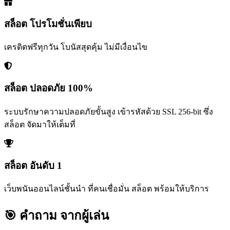
สล็อต โปรโมชั่นเพียบ
เครดิตฟรีทุกวัน โบนัสสุดคุ้ม ไม่มีเงื่อนไข
สล็อต ปลอดภัย 100%
ระบบรักษาความปลอดภัยขั้นสูง เข้ารหัสด้วย SSL 256-bit ซึ่ง
สล็อต จัดมาให้เต็มที่
สล็อต อันดับ 1
เว็บพนันออนไลน์ชั้นนำ ที่คนเชื่อมั่น สล็อต พร้อมให้บริการ
🎯 คำถาม
จากผู้เล่น