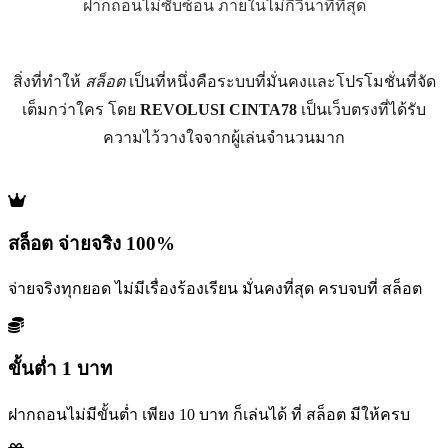
ฝากถอนไม่ซับซ้อน ภายในไม่กี่วินาทีที่สุด
สิ่งที่ทำให้
สล็อต
เป็นที่หนึ่งคือระบบที่มั่นคงและโปรโมชั่นที่จัด
เต็มกว่าใคร โดย
REVOLUSI CINTA78
เป็นเว็บตรงที่ได้รับ
ความไว้วางใจจากผู้เล่นจำนวนมาก
สล็อต จ่ายจริง 100%
จ่ายจริงทุกยอด ไม่มีเรื่องร้องเรียน มั่นคงที่สุด ครบจบที่ สล็อต
ขั้นต่ำ 1 บาท
ฝากถอนไม่มีขั้นต่ำ เพียง 10 บาท ก็เล่นได้ ที่ สล็อต มีให้ครบ