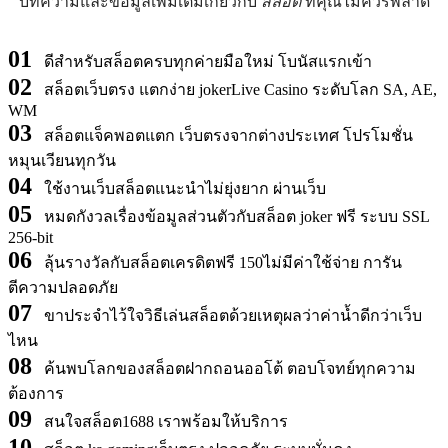
บทความและข้อมูลเพิ่มเติมเกี่ยวกับ
สล็อต
ที่คุณไม่ควรพลาด
01
ดีสำหรับสล็อตครบทุกค่ายมือใหม่ โบนัสแรกเข้า
02
สล็อตเว็บตรง แตกง่าย jokerLive Casino ระดับโลก SA, AE,
WM
03
สล็อตแจ็คพอตแตก เว็บตรงจากต่างประเทศ โปรโมชั่น
หมุนเวียนทุกวัน
04
ใช้งานเว็บสล็อตแนะนำไม่ยุ่งยาก ผ่านเว็บ
05
หมดกังวลเรื่องข้อมูลส่วนตัวกับสล็อต joker ฟรี ระบบ SSL
256-bit
06
ลุ้นรางวัลกับสล็อตเครดิตฟรี 150ไม่มีค่าใช้จ่าย การัน
ตีความปลอดภัย
07
ขาประจำไว้ใจวิธีเล่นสล็อตด้วยเหตุผลว่าค่าน้ำดีกว่าเว็บ
ไหน
08
ค้นพบโลกของสล็อตฝากถอนออโต้ ตอบโจทย์ทุกความ
ต้องการ
09
สนใจสล็อต1688 เราพร้อมให้บริการ
10