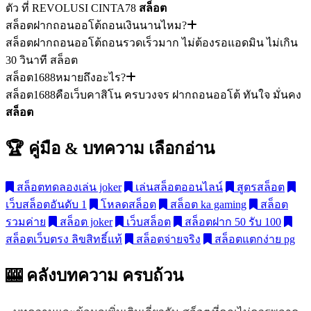
ตัว ที่ REVOLUSI CINTA78
สล็อต
สล็อตฝากถอนออโต้ถอนเงินนานไหม?
สล็อตฝากถอนออโต้ถอนรวดเร็วมาก ไม่ต้องรอแอดมิน ไม่เกิน
30 วินาที สล็อต
สล็อต1688หมายถึงอะไร?
สล็อต1688คือเว็บคาสิโน ครบวงจร ฝากถอนออโต้ ทันใจ มั่นคง
สล็อต
🏆 คู่มือ & บทความ
เลือกอ่าน
สล็อตทดลองเล่น joker
เล่นสล็อตออนไลน์
สูตรสล็อต
เว็บสล็อตอันดับ 1
โหลดสล็อต
สล็อต ka gaming
สล็อต
รวมค่าย
สล็อต joker
เว็บสล็อต
สล็อตฝาก 50 รับ 100
สล็อตเว็บตรง ลิขสิทธิ์แท้
สล็อตจ่ายจริง
สล็อตแตกง่าย pg
🎰 คลังบทความ
ครบถ้วน