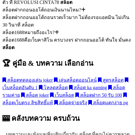
ตัว ที่ REVOLUSI CINTA78
สล็อต
สล็อตฝากถอนออโต้ถอนเงินนานไหม?
สล็อตฝากถอนออโต้ถอนรวดเร็วมาก ไม่ต้องรอแอดมิน ไม่เกิน
30 วินาที สล็อต
สล็อต1688หมายถึงอะไร?
สล็อต1688คือเว็บคาสิโน ครบวงจร ฝากถอนออโต้ ทันใจ มั่นคง
สล็อต
🏆 คู่มือ & บทความ
เลือกอ่าน
สล็อตทดลองเล่น joker
เล่นสล็อตออนไลน์
สูตรสล็อต
เว็บสล็อตอันดับ 1
โหลดสล็อต
สล็อต ka gaming
สล็อต
รวมค่าย
สล็อต joker
เว็บสล็อต
สล็อตฝาก 50 รับ 100
สล็อตเว็บตรง ลิขสิทธิ์แท้
สล็อตจ่ายจริง
สล็อตแตกง่าย pg
🎰 คลังบทความ
ครบถ้วน
บทความและข้อมูลเพิ่มเติมเกี่ยวกับ
สล็อต
ที่คุณไม่ควรพลาด