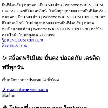
ยินดีต้อนรับ | ทุนจดทะเบียน 500 ล้าน | Welcome to REVOLUSI
CINTA78 | คาสิโนออนไลน์ | โบนัสสูงสุด 5000 บาท
ยินดีต้อนรับ |
ทุนจดทะเบียน 500 ล้าน | Welcome to REVOLUSI CINTA78 | คา
สิโนออนไลน์ | โบนัสสูงสุด 5000 บาท
ยินดีต้อนรับ | ทุนจด
ทะเบียน 500 ล้าน | Welcome to REVOLUSI CINTA78 | คาสิโน
ออนไลน์ | โบนัสสูงสุด 5000 บาท
🚀 REVOLUSI CINTA78
ล็อคอิน
เข้าร่วม
✨ สล็อตพรีเมียม มั่นคง ปลอดภัย เครดิต
ฟรีทุกวัน
เว็บหลักจากต่างประเทศ 24 ชั่วโมง
🎵 ทดลองฝาก
👑 ทดลองเล่น