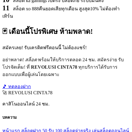
สล็อต ka gamingเว็บตรง ปลอดภัย ระบบมั่นคง
11
สล็อต xo 888คืนยอดเสียทุกเดือน สูงสุด10% ไม่ต้องทำ
เทิร์น
🃏 เดือนนี้โปรพิเศษ ห้ามพลาด!
สมัครเลย! รับเครดิตฟรีตอนนี้ ไม่ต้องแชร์!
อย่าพลาด!
สล็อต
พร้อมให้บริการตลอด 24 ชม. สมัครง่าย รับ
โปรจัดเต็ม! ที่
REVOLUSI CINTA78
ทุกบริการได้รับการ
ออกแบบเพื่อผู้เล่นโดยเฉพาะ
🎵 ทดลองฝาก
🚀 REVOLUSI CINTA78
คาสิโนออนไลน์ 24 ชม.
บทความ
หน้าแรก
สล็อตฝาก 50 รับ 100
สล็อตจ่ายจริง
เล่นสล็อตออนไลน์