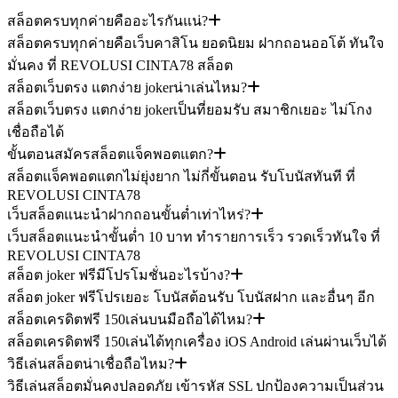
สล็อตครบทุกค่ายคืออะไรกันแน่?
สล็อตครบทุกค่ายคือเว็บคาสิโน ยอดนิยม ฝากถอนออโต้ ทันใจ
มั่นคง ที่ REVOLUSI CINTA78 สล็อต
สล็อตเว็บตรง แตกง่าย jokerน่าเล่นไหม?
สล็อตเว็บตรง แตกง่าย jokerเป็นที่ยอมรับ สมาชิกเยอะ ไม่โกง
เชื่อถือได้
ขั้นตอนสมัครสล็อตแจ็คพอตแตก?
สล็อตแจ็คพอตแตกไม่ยุ่งยาก ไม่กี่ขั้นตอน รับโบนัสทันที ที่
REVOLUSI CINTA78
เว็บสล็อตแนะนำฝากถอนขั้นต่ำเท่าไหร่?
เว็บสล็อตแนะนำขั้นต่ำ 10 บาท ทำรายการเร็ว รวดเร็วทันใจ ที่
REVOLUSI CINTA78
สล็อต joker ฟรีมีโปรโมชั่นอะไรบ้าง?
สล็อต joker ฟรีโปรเยอะ โบนัสต้อนรับ โบนัสฝาก และอื่นๆ อีก
สล็อตเครดิตฟรี 150เล่นบนมือถือได้ไหม?
สล็อตเครดิตฟรี 150เล่นได้ทุกเครื่อง iOS Android เล่นผ่านเว็บได้
วิธีเล่นสล็อตน่าเชื่อถือไหม?
วิธีเล่นสล็อตมั่นคงปลอดภัย เข้ารหัส SSL ปกป้องความเป็นส่วน