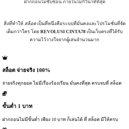
ฝากถอนไม่ซับซ้อน ภายในไม่กี่วินาทีที่สุด
สิ่งที่ทำให้
สล็อต
เป็นที่หนึ่งคือระบบที่มั่นคงและโปรโมชั่นที่จัด
เต็มกว่าใคร โดย
REVOLUSI CINTA78
เป็นเว็บตรงที่ได้รับ
ความไว้วางใจจากผู้เล่นจำนวนมาก
สล็อต จ่ายจริง 100%
จ่ายจริงทุกยอด ไม่มีเรื่องร้องเรียน มั่นคงที่สุด ครบจบที่ สล็อต
ขั้นต่ำ 1 บาท
ฝากถอนไม่มีขั้นต่ำ เพียง 10 บาท ก็เล่นได้ ที่ สล็อต มีให้ครบ