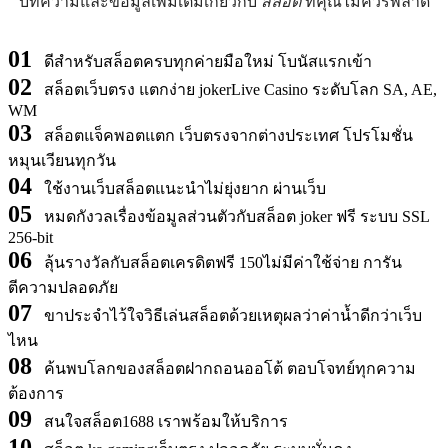
บทความและข้อมูลเพิ่มเติมเกี่ยวกับ
สล็อต
ที่คุณไม่ควรพลาด
01
ดีสำหรับสล็อตครบทุกค่ายมือใหม่ โบนัสแรกเข้า
02
สล็อตเว็บตรง แตกง่าย jokerLive Casino ระดับโลก SA, AE,
WM
03
สล็อตแจ็คพอตแตก เว็บตรงจากต่างประเทศ โปรโมชั่น
หมุนเวียนทุกวัน
04
ใช้งานเว็บสล็อตแนะนำไม่ยุ่งยาก ผ่านเว็บ
05
หมดกังวลเรื่องข้อมูลส่วนตัวกับสล็อต joker ฟรี ระบบ SSL
256-bit
06
ลุ้นรางวัลกับสล็อตเครดิตฟรี 150ไม่มีค่าใช้จ่าย การัน
ตีความปลอดภัย
07
ขาประจำไว้ใจวิธีเล่นสล็อตด้วยเหตุผลว่าค่าน้ำดีกว่าเว็บ
ไหน
08
ค้นพบโลกของสล็อตฝากถอนออโต้ ตอบโจทย์ทุกความ
ต้องการ
09
สนใจสล็อต1688 เราพร้อมให้บริการ
10