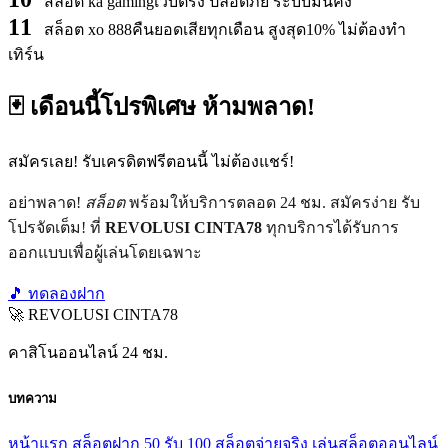
สล็อต ka gamingเว็บตรง ปลอดภัย ระบบมั่นคง
11
สล็อต xo 888คืนยอดเสียทุกเดือน สูงสุด10% ไม่ต้องทำ
เทิร์น
🃏 เดือนนี้โปรพิเศษ ห้ามพลาด!
สมัครเลย! รับเครดิตฟรีตอนนี้ ไม่ต้องแชร์!
อย่าพลาด!
สล็อต
พร้อมให้บริการตลอด 24 ชม. สมัครง่าย รับ
โปรจัดเต็ม! ที่
REVOLUSI CINTA78
ทุกบริการได้รับการ
ออกแบบเพื่อผู้เล่นโดยเฉพาะ
🎵 ทดลองฝาก
🚀 REVOLUSI CINTA78
คาสิโนออนไลน์ 24 ชม.
บทความ
หน้าแรก
สล็อตฝาก 50 รับ 100
สล็อตจ่ายจริง
เล่นสล็อตออนไลน์