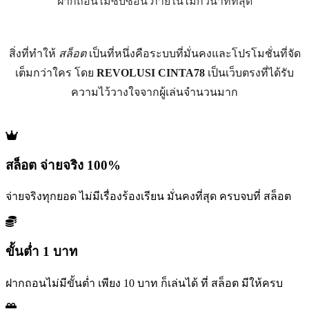
ฝากถอนไม่ซับซ้อน ภายในไม่กี่วินาทีที่สุด
สิ่งที่ทำให้
สล็อต
เป็นที่หนึ่งคือระบบที่มั่นคงและโปรโมชั่นที่จัด
เต็มกว่าใคร โดย
REVOLUSI CINTA78
เป็นเว็บตรงที่ได้รับ
ความไว้วางใจจากผู้เล่นจำนวนมาก
สล็อต จ่ายจริง 100%
จ่ายจริงทุกยอด ไม่มีเรื่องร้องเรียน มั่นคงที่สุด ครบจบที่ สล็อต
ขั้นต่ำ 1 บาท
ฝากถอนไม่มีขั้นต่ำ เพียง 10 บาท ก็เล่นได้ ที่ สล็อต มีให้ครบ