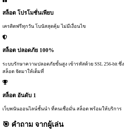
สล็อต โปรโมชั่นเพียบ
เครดิตฟรีทุกวัน โบนัสสุดคุ้ม ไม่มีเงื่อนไข
สล็อต ปลอดภัย 100%
ระบบรักษาความปลอดภัยขั้นสูง เข้ารหัสด้วย SSL 256-bit ซึ่ง
สล็อต จัดมาให้เต็มที่
สล็อต อันดับ 1
เว็บพนันออนไลน์ชั้นนำ ที่คนเชื่อมั่น สล็อต พร้อมให้บริการ
🎯 คำถาม
จากผู้เล่น