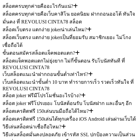
สล็อตครบทุกค่ายคืออะไรกันแน่?
สล็อตครบทุกค่ายคือเว็บคาสิโน ยอดนิยม ฝากถอนออโต้ ทันใจ
มั่นคง ที่ REVOLUSI CINTA78 สล็อต
สล็อตเว็บตรง แตกง่าย jokerน่าเล่นไหม?
สล็อตเว็บตรง แตกง่าย jokerเป็นที่ยอมรับ สมาชิกเยอะ ไม่โกง
เชื่อถือได้
ขั้นตอนสมัครสล็อตแจ็คพอตแตก?
สล็อตแจ็คพอตแตกไม่ยุ่งยาก ไม่กี่ขั้นตอน รับโบนัสทันที ที่
REVOLUSI CINTA78
เว็บสล็อตแนะนำฝากถอนขั้นต่ำเท่าไหร่?
เว็บสล็อตแนะนำขั้นต่ำ 10 บาท ทำรายการเร็ว รวดเร็วทันใจ ที่
REVOLUSI CINTA78
สล็อต joker ฟรีมีโปรโมชั่นอะไรบ้าง?
สล็อต joker ฟรีโปรเยอะ โบนัสต้อนรับ โบนัสฝาก และอื่นๆ อีก
สล็อตเครดิตฟรี 150เล่นบนมือถือได้ไหม?
สล็อตเครดิตฟรี 150เล่นได้ทุกเครื่อง iOS Android เล่นผ่านเว็บได้
วิธีเล่นสล็อตน่าเชื่อถือไหม?
วิธีเล่นสล็อตมั่นคงปลอดภัย เข้ารหัส SSL ปกป้องความเป็นส่วน