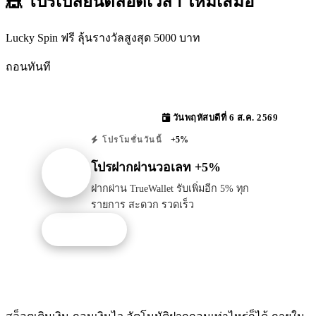
🎪 โปรเปลี่ยนตลอดเวลา ใหม่เสมอ
Lucky Spin ฟรี ลุ้นรางวัลสูงสุด 5000 บาท
ถอนทันที
วันพฤหัสบดีที่ 6 ส.ค. 2569
+5%
โปรโมชั่นวันนี้
โปรฝากผ่านวอเลท +5%
ฝากผ่าน TrueWallet รับเพิ่มอีก 5% ทุก
รายการ สะดวก รวดเร็ว
รับโปรนี้