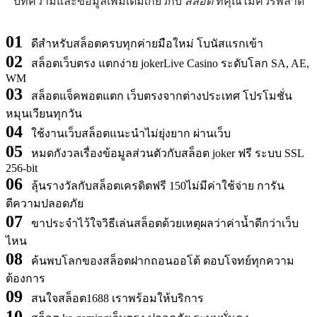
บทความและข้อมูลเพิ่มเติมเกี่ยวกับ
สล็อต
ที่คุณไม่ควรพลาด
01
ดีสำหรับสล็อตครบทุกค่ายมือใหม่ โบนัสแรกเข้า
02
สล็อตเว็บตรง แตกง่าย jokerLive Casino ระดับโลก SA, AE,
WM
03
สล็อตแจ็คพอตแตก เว็บตรงจากต่างประเทศ โปรโมชั่น
หมุนเวียนทุกวัน
04
ใช้งานเว็บสล็อตแนะนำไม่ยุ่งยาก ผ่านเว็บ
05
หมดกังวลเรื่องข้อมูลส่วนตัวกับสล็อต joker ฟรี ระบบ SSL
256-bit
06
ลุ้นรางวัลกับสล็อตเครดิตฟรี 150ไม่มีค่าใช้จ่าย การัน
ตีความปลอดภัย
07
ขาประจำไว้ใจวิธีเล่นสล็อตด้วยเหตุผลว่าค่าน้ำดีกว่าเว็บ
ไหน
08
ค้นพบโลกของสล็อตฝากถอนออโต้ ตอบโจทย์ทุกความ
ต้องการ
09
สนใจสล็อต1688 เราพร้อมให้บริการ
10