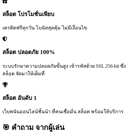
สล็อต โปรโมชั่นเพียบ
เครดิตฟรีทุกวัน โบนัสสุดคุ้ม ไม่มีเงื่อนไข
สล็อต ปลอดภัย 100%
ระบบรักษาความปลอดภัยขั้นสูง เข้ารหัสด้วย SSL 256-bit ซึ่ง
สล็อต จัดมาให้เต็มที่
สล็อต อันดับ 1
เว็บพนันออนไลน์ชั้นนำ ที่คนเชื่อมั่น สล็อต พร้อมให้บริการ
🎯 คำถาม
จากผู้เล่น