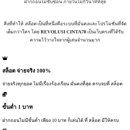
ฝากถอนไม่ซับซ้อน ภายในไม่กี่วินาทีที่สุด
สิ่งที่ทำให้
สล็อต
เป็นที่หนึ่งคือระบบที่มั่นคงและโปรโมชั่นที่จัด
เต็มกว่าใคร โดย
REVOLUSI CINTA78
เป็นเว็บตรงที่ได้รับ
ความไว้วางใจจากผู้เล่นจำนวนมาก
สล็อต จ่ายจริง 100%
จ่ายจริงทุกยอด ไม่มีเรื่องร้องเรียน มั่นคงที่สุด ครบจบที่ สล็อต
ขั้นต่ำ 1 บาท
ฝากถอนไม่มีขั้นต่ำ เพียง 10 บาท ก็เล่นได้ ที่ สล็อต มีให้ครบ