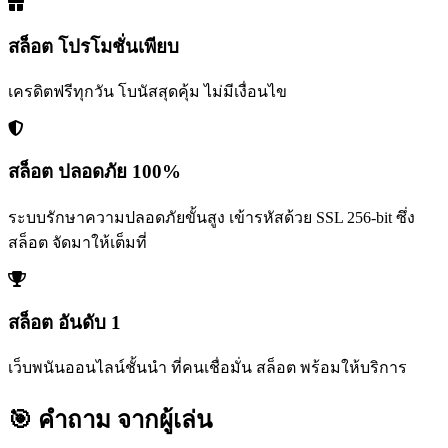
สล็อต โปรโมชั่นเพียบ
เครดิตฟรีทุกวัน โบนัสสุดคุ้ม ไม่มีเงื่อนไข
สล็อต ปลอดภัย 100%
ระบบรักษาความปลอดภัยขั้นสูง เข้ารหัสด้วย SSL 256-bit ซึ่ง
สล็อต จัดมาให้เต็มที่
สล็อต อันดับ 1
เว็บพนันออนไลน์ชั้นนำ ที่คนเชื่อมั่น สล็อต พร้อมให้บริการ
🎯 คำถาม
จากผู้เล่น