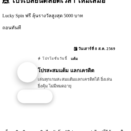
🎪 โปรเปลี่ยนตลอดเวลา ใหม่เสมอ
Lucky Spin ฟรี ลุ้นรางวัลสูงสุด 5000 บาท
ถอนทันที
วันเสาร์ที่ 8 ส.ค. 2569
แต้ม
โปรโมชั่นวันนี้
โปรสะสมแต้ม แลกเครดิต
เล่นทุกเกมสะสมแต้มแลกเครดิตได้ ยิ่งเล่น
ยิ่งคุ้ม ไม่มีหมดอายุ
รับโปรนี้