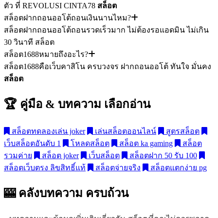
ตัว ที่ REVOLUSI CINTA78
สล็อต
สล็อตฝากถอนออโต้ถอนเงินนานไหม?
สล็อตฝากถอนออโต้ถอนรวดเร็วมาก ไม่ต้องรอแอดมิน ไม่เกิน
30 วินาที สล็อต
สล็อต1688หมายถึงอะไร?
สล็อต1688คือเว็บคาสิโน ครบวงจร ฝากถอนออโต้ ทันใจ มั่นคง
สล็อต
🏆 คู่มือ & บทความ
เลือกอ่าน
สล็อตทดลองเล่น joker
เล่นสล็อตออนไลน์
สูตรสล็อต
เว็บสล็อตอันดับ 1
โหลดสล็อต
สล็อต ka gaming
สล็อต
รวมค่าย
สล็อต joker
เว็บสล็อต
สล็อตฝาก 50 รับ 100
สล็อตเว็บตรง ลิขสิทธิ์แท้
สล็อตจ่ายจริง
สล็อตแตกง่าย pg
🎰 คลังบทความ
ครบถ้วน