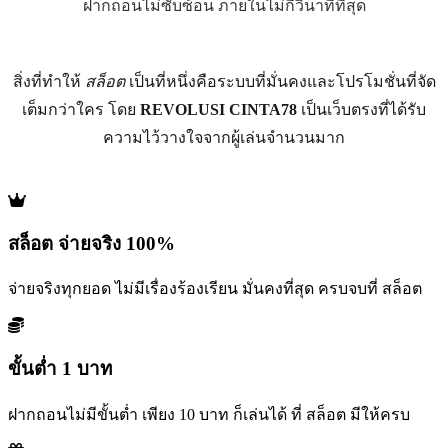
ฝากถอนไม่ซับซ้อน ภายในไม่กี่วินาทีที่สุด
สิ่งที่ทำให้
สล็อต
เป็นที่หนึ่งคือระบบที่มั่นคงและโปรโมชั่นที่จัด
เต็มกว่าใคร โดย
REVOLUSI CINTA78
เป็นเว็บตรงที่ได้รับ
ความไว้วางใจจากผู้เล่นจำนวนมาก
สล็อต จ่ายจริง 100%
จ่ายจริงทุกยอด ไม่มีเรื่องร้องเรียน มั่นคงที่สุด ครบจบที่ สล็อต
ขั้นต่ำ 1 บาท
ฝากถอนไม่มีขั้นต่ำ เพียง 10 บาท ก็เล่นได้ ที่ สล็อต มีให้ครบ