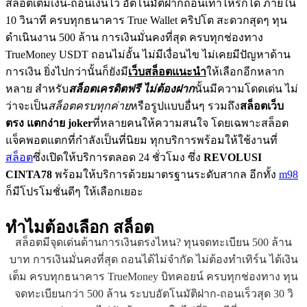
สล็อตเติมเงิน-ถอนเงินไว อัตโนมัติฝากถอนเท่าไหร่ก็ได้ ภายใน
10 วินาที ครบทุกธนาคาร True Wallet คริปโต สะดวกสุดๆ ทุน
ดำเนินงาน 500 ล้าน การเงินมั่นคงที่สุด ครบทุกช่องทาง
TrueMoney USDT ถอนไม่อั้น ไม่มีเงื่อนไข ไม่เคยมีปัญหาด้าน
การเงิน ยิ่งไปกว่านั้นก็ยังมี
เว็บสล็อตแนะนำ
ให้เลือกอีกหลาก
หลาย สำหรับ
สล็อตเครดิตฟรี ไม่ต้องฝาก
นั้นมีความโดดเด่น ไม่
ว่าจะเป็น
สล็อตครบทุกค่าย
หรือรูปแบบอื่นๆ รวมถึง
สล็อตเว็บ
ตรง แตกง่าย joker
ที่หลายคนให้ความสนใจ โดยเฉพาะสล็อต
แจ็คพอตแตกที่กำลังเป็นที่นิยม ทุกบริการพร้อมให้ใช้งานที่
สล็อต
ซึ่งเปิดให้บริการตลอด 24 ชั่วโมง ซึ่ง
REVOLUSI
CINTA78
พร้อมให้บริการด้วยมาตรฐานระดับสากล อีกทั้ง
m98
ก็มีโปรโมชั่นดีๆ ให้เลือกเยอะ
ทำไมต้องเลือก
สล็อต
สล็อตมีจุดเด่นด้านการเงินตรงไหน? ทุนจดทะเบียน 500 ล้าน
บาท การเงินมั่นคงที่สุด ถอนได้ไม่จำกัด ไม่ต้องทำเทิร์น ได้เงิน
เต็ม ครบทุกธนาคาร TrueMoney บิทคอยน์ ครบทุกช่องทาง ทุน
จดทะเบียนกว่า 500 ล้าน ระบบอัตโนมัติฝาก-ถอนเร็วสุด 30 วิ