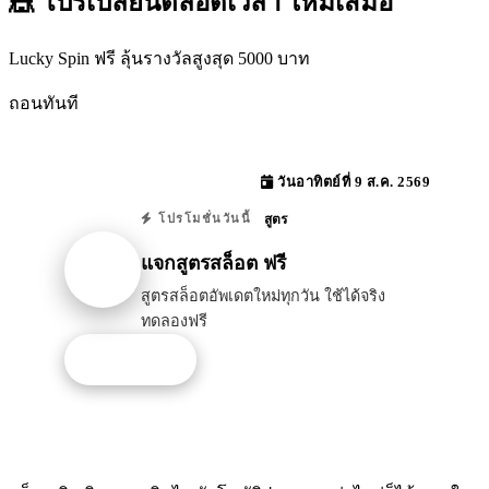
🎪 โปรเปลี่ยนตลอดเวลา ใหม่เสมอ
Lucky Spin ฟรี ลุ้นรางวัลสูงสุด 5000 บาท
ถอนทันที
วันอาทิตย์ที่ 9 ส.ค. 2569
สูตร
โปรโมชั่นวันนี้
แจกสูตรสล็อต ฟรี
สูตรสล็อตอัพเดตใหม่ทุกวัน ใช้ได้จริง
ทดลองฟรี
รับโปรนี้