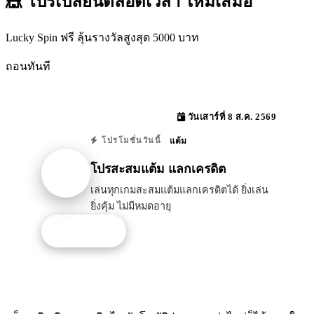
🎪 โปรเปลี่ยนตลอดเวลา ใหม่เสมอ
Lucky Spin ฟรี ลุ้นรางวัลสูงสุด 5000 บาท
ถอนทันที
วันเสาร์ที่ 8 ส.ค. 2569
แต้ม
โปรโมชั่นวันนี้
โปรสะสมแต้ม แลกเครดิต
เล่นทุกเกมสะสมแต้มแลกเครดิตได้ ยิ่งเล่น
ยิ่งคุ้ม ไม่มีหมดอายุ
รับโปรนี้