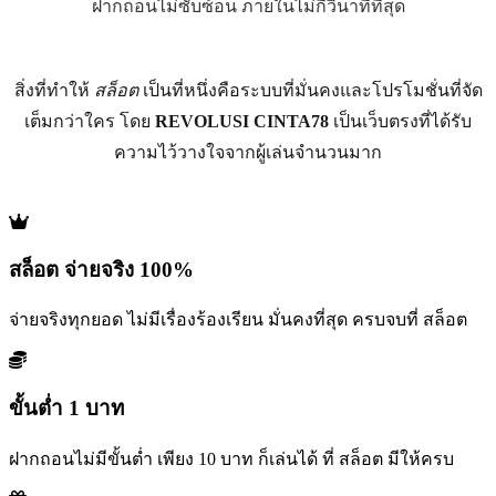
ฝากถอนไม่ซับซ้อน ภายในไม่กี่วินาทีที่สุด
สิ่งที่ทำให้
สล็อต
เป็นที่หนึ่งคือระบบที่มั่นคงและโปรโมชั่นที่จัด
เต็มกว่าใคร โดย
REVOLUSI CINTA78
เป็นเว็บตรงที่ได้รับ
ความไว้วางใจจากผู้เล่นจำนวนมาก
สล็อต จ่ายจริง 100%
จ่ายจริงทุกยอด ไม่มีเรื่องร้องเรียน มั่นคงที่สุด ครบจบที่ สล็อต
ขั้นต่ำ 1 บาท
ฝากถอนไม่มีขั้นต่ำ เพียง 10 บาท ก็เล่นได้ ที่ สล็อต มีให้ครบ