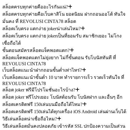
สล็อตครบทุกค่ายคืออะไรกันแน่?
สล็อตครบทุกค่ายคือเว็บคาสิโน ยอดนิยม ฝากถอนออโต้ ทันใจ
มั่นคง ที่ REVOLUSI CINTA78 สล็อต
สล็อตเว็บตรง แตกง่าย jokerน่าเล่นไหม?
สล็อตเว็บตรง แตกง่าย jokerเป็นที่ยอมรับ สมาชิกเยอะ ไม่โกง
เชื่อถือได้
ขั้นตอนสมัครสล็อตแจ็คพอตแตก?
สล็อตแจ็คพอตแตกไม่ยุ่งยาก ไม่กี่ขั้นตอน รับโบนัสทันที ที่
REVOLUSI CINTA78
เว็บสล็อตแนะนำฝากถอนขั้นต่ำเท่าไหร่?
เว็บสล็อตแนะนำขั้นต่ำ 10 บาท ทำรายการเร็ว รวดเร็วทันใจ ที่
REVOLUSI CINTA78
สล็อต joker ฟรีมีโปรโมชั่นอะไรบ้าง?
สล็อต joker ฟรีโปรเยอะ โบนัสต้อนรับ โบนัสฝาก และอื่นๆ อีก
สล็อตเครดิตฟรี 150เล่นบนมือถือได้ไหม?
สล็อตเครดิตฟรี 150เล่นได้ทุกเครื่อง iOS Android เล่นผ่านเว็บได้
วิธีเล่นสล็อตน่าเชื่อถือไหม?
วิธีเล่นสล็อตมั่นคงปลอดภัย เข้ารหัส SSL ปกป้องความเป็นส่วน