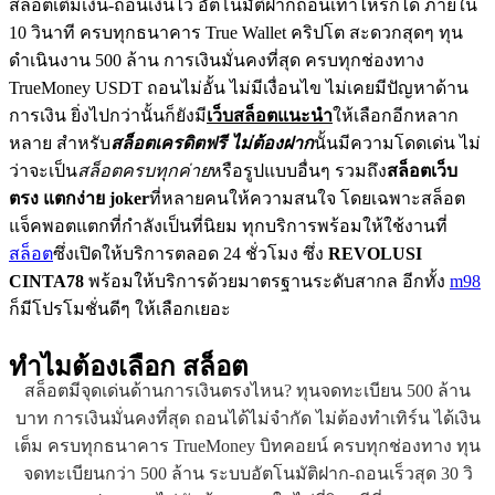
สล็อตเติมเงิน-ถอนเงินไว อัตโนมัติฝากถอนเท่าไหร่ก็ได้ ภายใน
10 วินาที ครบทุกธนาคาร True Wallet คริปโต สะดวกสุดๆ ทุน
ดำเนินงาน 500 ล้าน การเงินมั่นคงที่สุด ครบทุกช่องทาง
TrueMoney USDT ถอนไม่อั้น ไม่มีเงื่อนไข ไม่เคยมีปัญหาด้าน
การเงิน ยิ่งไปกว่านั้นก็ยังมี
เว็บสล็อตแนะนำ
ให้เลือกอีกหลาก
หลาย สำหรับ
สล็อตเครดิตฟรี ไม่ต้องฝาก
นั้นมีความโดดเด่น ไม่
ว่าจะเป็น
สล็อตครบทุกค่าย
หรือรูปแบบอื่นๆ รวมถึง
สล็อตเว็บ
ตรง แตกง่าย joker
ที่หลายคนให้ความสนใจ โดยเฉพาะสล็อต
แจ็คพอตแตกที่กำลังเป็นที่นิยม ทุกบริการพร้อมให้ใช้งานที่
สล็อต
ซึ่งเปิดให้บริการตลอด 24 ชั่วโมง ซึ่ง
REVOLUSI
CINTA78
พร้อมให้บริการด้วยมาตรฐานระดับสากล อีกทั้ง
m98
ก็มีโปรโมชั่นดีๆ ให้เลือกเยอะ
ทำไมต้องเลือก
สล็อต
สล็อตมีจุดเด่นด้านการเงินตรงไหน? ทุนจดทะเบียน 500 ล้าน
บาท การเงินมั่นคงที่สุด ถอนได้ไม่จำกัด ไม่ต้องทำเทิร์น ได้เงิน
เต็ม ครบทุกธนาคาร TrueMoney บิทคอยน์ ครบทุกช่องทาง ทุน
จดทะเบียนกว่า 500 ล้าน ระบบอัตโนมัติฝาก-ถอนเร็วสุด 30 วิ