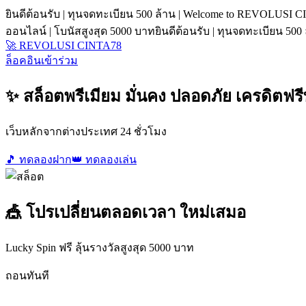
ยินดีต้อนรับ | ทุนจดทะเบียน 500 ล้าน | Welcome to REVOLUSI C
ออนไลน์ | โบนัสสูงสุด 5000 บาท
ยินดีต้อนรับ | ทุนจดทะเบียน 50
🚀 REVOLUSI CINTA78
ล็อคอิน
เข้าร่วม
✨ สล็อตพรีเมียม มั่นคง ปลอดภัย เครดิตฟรี
เว็บหลักจากต่างประเทศ 24 ชั่วโมง
🎵 ทดลองฝาก
👑 ทดลองเล่น
🎪 โปรเปลี่ยนตลอดเวลา ใหม่เสมอ
Lucky Spin ฟรี ลุ้นรางวัลสูงสุด 5000 บาท
ถอนทันที