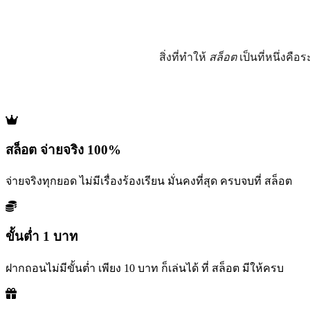
สิ่งที่ทำให้
สล็อต
เป็นที่หนึ่งคือ
สล็อต จ่ายจริง 100%
จ่ายจริงทุกยอด ไม่มีเรื่องร้องเรียน มั่นคงที่สุด ครบจบที่ สล็อต
ขั้นต่ำ 1 บาท
ฝากถอนไม่มีขั้นต่ำ เพียง 10 บาท ก็เล่นได้ ที่ สล็อต มีให้ครบ