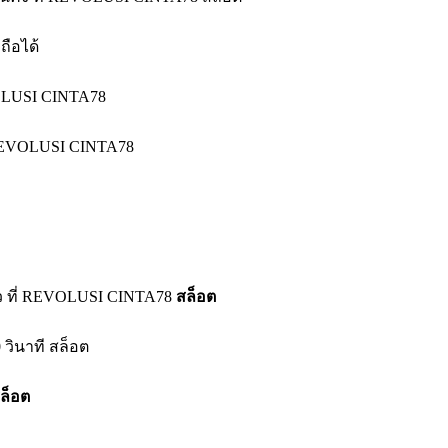
ถือได้
EVOLUSI CINTA78
่ REVOLUSI CINTA78
ตัว ที่ REVOLUSI CINTA78
สล็อต
วินาที สล็อต
ล็อต