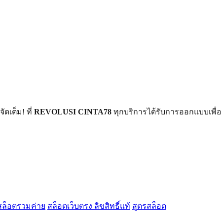
ดเต็ม! ที่
REVOLUSI CINTA78
ทุกบริการได้รับการออกแบบเพื่อ
สล็อตรวมค่าย
สล็อตเว็บตรง ลิขสิทธิ์แท้
สูตรสล็อต