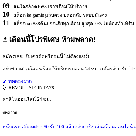
09
สนใจสล็อต1688 เราพร้อมให้บริการ
10
สล็อต ka gamingเว็บตรง ปลอดภัย ระบบมั่นคง
11
สล็อต xo 888คืนยอดเสียทุกเดือน สูงสุด10% ไม่ต้องทำเทิร์น
🃏 เดือนนี้โปรพิเศษ ห้ามพลาด!
สมัครเลย! รับเครดิตฟรีตอนนี้ ไม่ต้องแชร์!
อย่าพลาด!
สล็อต
พร้อมให้บริการตลอด 24 ชม. สมัครง่าย รับโปรจั
🎵 ทดลองฝาก
🚀 REVOLUSI CINTA78
คาสิโนออนไลน์ 24 ชม.
บทความ
หน้าแรก
สล็อตฝาก 50 รับ 100
สล็อตจ่ายจริง
เล่นสล็อตออนไลน์