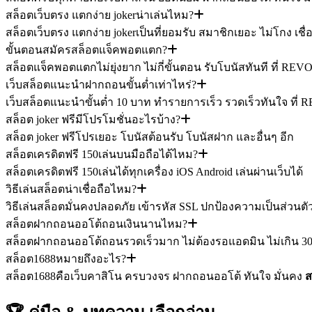
สล็อตเว็บตรง แตกง่าย jokerน่าเล่นไหม?
สล็อตเว็บตรง แตกง่าย jokerเป็นที่ยอมรับ สมาชิกเยอะ ไม่โกง เชื่อ
ขั้นตอนสมัครสล็อตแจ็คพอตแตก?
สล็อตแจ็คพอตแตกไม่ยุ่งยาก ไม่กี่ขั้นตอน รับโบนัสทันที ที่ R
เว็บสล็อตแนะนำฝากถอนขั้นต่ำเท่าไหร่?
เว็บสล็อตแนะนำขั้นต่ำ 10 บาท ทำรายการเร็ว รวดเร็วทันใจ ที
สล็อต joker ฟรีมีโปรโมชั่นอะไรบ้าง?
สล็อต joker ฟรีโปรเยอะ โบนัสต้อนรับ โบนัสฝาก และอื่นๆ อีก
สล็อตเครดิตฟรี 150เล่นบนมือถือได้ไหม?
สล็อตเครดิตฟรี 150เล่นได้ทุกเครื่อง iOS Android เล่นผ่านเว็บได้
วิธีเล่นสล็อตน่าเชื่อถือไหม?
วิธีเล่นสล็อตมั่นคงปลอดภัย เข้ารหัส SSL ปกป้องความเป็นส่วน
สล็อตฝากถอนออโต้ถอนเงินนานไหม?
สล็อตฝากถอนออโต้ถอนรวดเร็วมาก ไม่ต้องรอแอดมิน ไม่เกิน 30 
สล็อต1688หมายถึงอะไร?
สล็อต1688คือเว็บคาสิโน ครบวงจร ฝากถอนออโต้ ทันใจ มั่นคง
ส