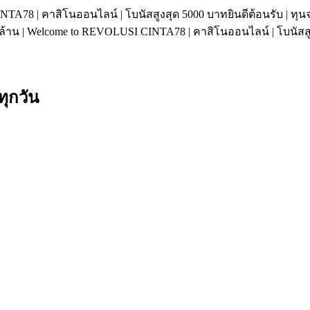
INTA78 | คาสิโนออนไลน์ | โบนัสสูงสุด 5000 บาท
ยินดีต้อนรับ | ท
0 ล้าน | Welcome to REVOLUSI CINTA78 | คาสิโนออนไลน์ | โบนัสส
ทุกวัน