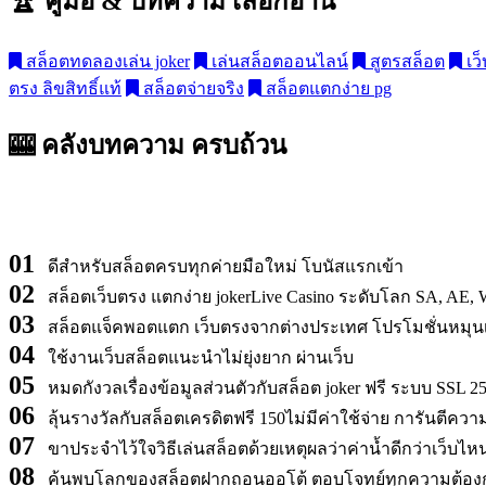
🏆 คู่มือ & บทความ
เลือกอ่าน
สล็อตทดลองเล่น joker
เล่นสล็อตออนไลน์
สูตรสล็อต
เว็
ตรง ลิขสิทธิ์แท้
สล็อตจ่ายจริง
สล็อตแตกง่าย pg
🎰 คลังบทความ
ครบถ้วน
01
ดีสำหรับสล็อตครบทุกค่ายมือใหม่ โบนัสแรกเข้า
02
สล็อตเว็บตรง แตกง่าย jokerLive Casino ระดับโลก SA, AE,
03
สล็อตแจ็คพอตแตก เว็บตรงจากต่างประเทศ โปรโมชั่นหมุนเ
04
ใช้งานเว็บสล็อตแนะนำไม่ยุ่งยาก ผ่านเว็บ
05
หมดกังวลเรื่องข้อมูลส่วนตัวกับสล็อต joker ฟรี ระบบ SSL 25
06
ลุ้นรางวัลกับสล็อตเครดิตฟรี 150ไม่มีค่าใช้จ่าย การันตีคว
07
ขาประจำไว้ใจวิธีเล่นสล็อตด้วยเหตุผลว่าค่าน้ำดีกว่าเว็บไห
08
ค้นพบโลกของสล็อตฝากถอนออโต้ ตอบโจทย์ทุกความต้อง