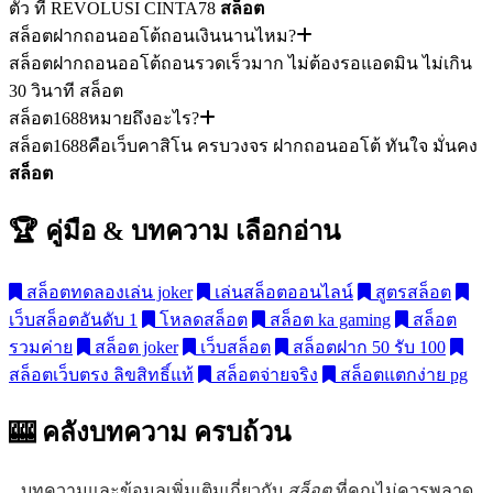
ตัว ที่ REVOLUSI CINTA78
สล็อต
สล็อตฝากถอนออโต้ถอนเงินนานไหม?
สล็อตฝากถอนออโต้ถอนรวดเร็วมาก ไม่ต้องรอแอดมิน ไม่เกิน
30 วินาที สล็อต
สล็อต1688หมายถึงอะไร?
สล็อต1688คือเว็บคาสิโน ครบวงจร ฝากถอนออโต้ ทันใจ มั่นคง
สล็อต
🏆 คู่มือ & บทความ
เลือกอ่าน
สล็อตทดลองเล่น joker
เล่นสล็อตออนไลน์
สูตรสล็อต
เว็บสล็อตอันดับ 1
โหลดสล็อต
สล็อต ka gaming
สล็อต
รวมค่าย
สล็อต joker
เว็บสล็อต
สล็อตฝาก 50 รับ 100
สล็อตเว็บตรง ลิขสิทธิ์แท้
สล็อตจ่ายจริง
สล็อตแตกง่าย pg
🎰 คลังบทความ
ครบถ้วน
บทความและข้อมูลเพิ่มเติมเกี่ยวกับ
สล็อต
ที่คุณไม่ควรพลาด