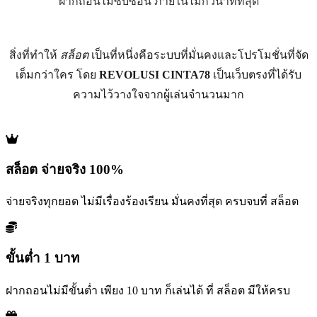
ฝากถอนไม่ซับซ้อน ภายในไม่กี่วินาทีที่สุด
สิ่งที่ทำให้
สล็อต
เป็นที่หนึ่งคือระบบที่มั่นคงและโปรโมชั่นที่จัด
เต็มกว่าใคร โดย
REVOLUSI CINTA78
เป็นเว็บตรงที่ได้รับ
ความไว้วางใจจากผู้เล่นจำนวนมาก
สล็อต จ่ายจริง 100%
จ่ายจริงทุกยอด ไม่มีเรื่องร้องเรียน มั่นคงที่สุด ครบจบที่ สล็อต
ขั้นต่ำ 1 บาท
ฝากถอนไม่มีขั้นต่ำ เพียง 10 บาท ก็เล่นได้ ที่ สล็อต มีให้ครบ