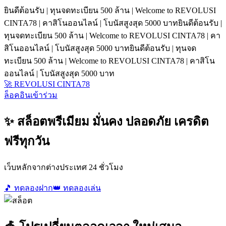
ยินดีต้อนรับ | ทุนจดทะเบียน 500 ล้าน | Welcome to REVOLUSI
CINTA78 | คาสิโนออนไลน์ | โบนัสสูงสุด 5000 บาท
ยินดีต้อนรับ |
ทุนจดทะเบียน 500 ล้าน | Welcome to REVOLUSI CINTA78 | คา
สิโนออนไลน์ | โบนัสสูงสุด 5000 บาท
ยินดีต้อนรับ | ทุนจด
ทะเบียน 500 ล้าน | Welcome to REVOLUSI CINTA78 | คาสิโน
ออนไลน์ | โบนัสสูงสุด 5000 บาท
🚀 REVOLUSI CINTA78
ล็อคอิน
เข้าร่วม
✨ สล็อตพรีเมียม มั่นคง ปลอดภัย เครดิต
ฟรีทุกวัน
เว็บหลักจากต่างประเทศ 24 ชั่วโมง
🎵 ทดลองฝาก
👑 ทดลองเล่น