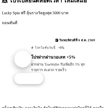
🎪 โปรเปลี่ยนตลอดเวลา ใหม่เสมอ
Lucky Spin ฟรี ลุ้นรางวัลสูงสุด 5000 บาท
ถอนทันที
วันพฤหัสบดีที่ 6 ส.ค. 2569
+5%
โปรโมชั่นวันนี้
โปรฝากผ่านวอเลท +5%
ฝากผ่าน TrueWallet รับเพิ่มอีก 5% ทุก
รายการ สะดวก รวดเร็ว
รับโปรนี้