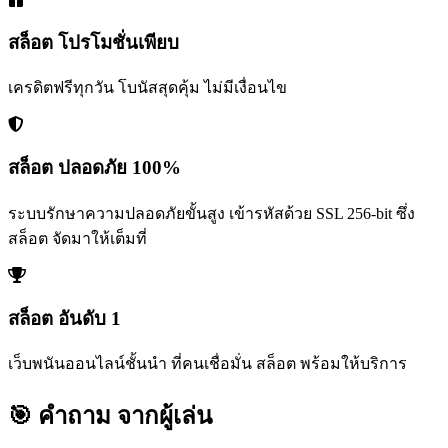
สล็อต โปรโมชั่นเพียบ
เครดิตฟรีทุกวัน โบนัสสุดคุ้ม ไม่มีเงื่อนไข
สล็อต ปลอดภัย 100%
ระบบรักษาความปลอดภัยขั้นสูง เข้ารหัสด้วย SSL 256-bit ซึ่ง
สล็อต จัดมาให้เต็มที่
สล็อต อันดับ 1
เว็บพนันออนไลน์ชั้นนำ ที่คนเชื่อมั่น สล็อต พร้อมให้บริการ
🎯 คำถาม
จากผู้เล่น