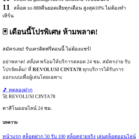
11
สล็อต xo 888คืนยอดเสียทุกเดือน สูงสุด10% ไม่ต้องทำ
เทิร์น
🃏 เดือนนี้โปรพิเศษ ห้ามพลาด!
สมัครเลย! รับเครดิตฟรีตอนนี้ ไม่ต้องแชร์!
อย่าพลาด!
สล็อต
พร้อมให้บริการตลอด 24 ชม. สมัครง่าย รับ
โปรจัดเต็ม! ที่
REVOLUSI CINTA78
ทุกบริการได้รับการ
ออกแบบเพื่อผู้เล่นโดยเฉพาะ
🎵 ทดลองฝาก
🚀 REVOLUSI CINTA78
คาสิโนออนไลน์ 24 ชม.
บทความ
หน้าแรก
สล็อตฝาก 50 รับ 100
สล็อตจ่ายจริง
เล่นสล็อตออนไลน์