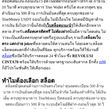
สล็อตเติมเงิน-ถอนเงินไว อัตโนมัติฝากถอนเท่าไหร่ก็ได้ ภายใน
10 วินาที ครบทุกธนาคาร True Wallet คริปโต สะดวกสุดๆ ทุน
ดำเนินงาน 500 ล้าน การเงินมั่นคงที่สุด ครบทุกช่องทาง
TrueMoney USDT ถอนไม่อั้น ไม่มีเงื่อนไข ไม่เคยมีปัญหาด้าน
การเงิน ยิ่งไปกว่านั้นก็ยังมี
เว็บสล็อตแนะนำ
ให้เลือกอีกหลาก
หลาย สำหรับ
สล็อตเครดิตฟรี ไม่ต้องฝาก
นั้นมีความโดดเด่น ไม่
ว่าจะเป็น
สล็อตครบทุกค่าย
หรือรูปแบบอื่นๆ รวมถึง
สล็อตเว็บ
ตรง แตกง่าย joker
ที่หลายคนให้ความสนใจ โดยเฉพาะสล็อต
แจ็คพอตแตกที่กำลังเป็นที่นิยม ทุกบริการพร้อมให้ใช้งานที่
สล็อต
ซึ่งเปิดให้บริการตลอด 24 ชั่วโมง ซึ่ง
REVOLUSI
CINTA78
พร้อมให้บริการด้วยมาตรฐานระดับสากล อีกทั้ง
m98
ก็มีโปรโมชั่นดีๆ ให้เลือกเยอะ
ทำไมต้องเลือก
สล็อต
สล็อตมีจุดเด่นด้านการเงินตรงไหน? ทุนจดทะเบียน 500 ล้าน
บาท การเงินมั่นคงที่สุด ถอนได้ไม่จำกัด ไม่ต้องทำเทิร์น ได้เงิน
เต็ม ครบทุกธนาคาร TrueMoney บิทคอยน์ ครบทุกช่องทาง ทุน
จดทะเบียนกว่า 500 ล้าน ระบบอัตโนมัติฝาก-ถอนเร็วสุด 30 วิ