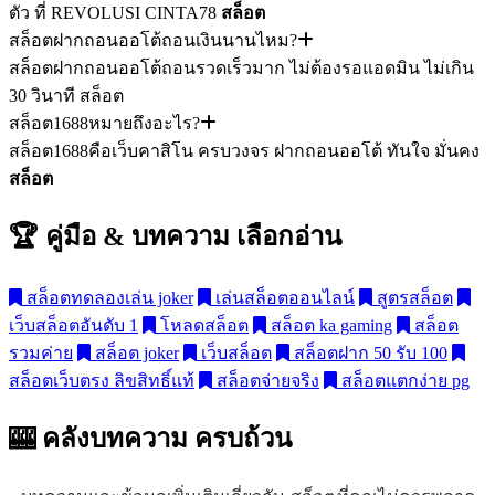
ตัว ที่ REVOLUSI CINTA78
สล็อต
สล็อตฝากถอนออโต้ถอนเงินนานไหม?
สล็อตฝากถอนออโต้ถอนรวดเร็วมาก ไม่ต้องรอแอดมิน ไม่เกิน
30 วินาที สล็อต
สล็อต1688หมายถึงอะไร?
สล็อต1688คือเว็บคาสิโน ครบวงจร ฝากถอนออโต้ ทันใจ มั่นคง
สล็อต
🏆 คู่มือ & บทความ
เลือกอ่าน
สล็อตทดลองเล่น joker
เล่นสล็อตออนไลน์
สูตรสล็อต
เว็บสล็อตอันดับ 1
โหลดสล็อต
สล็อต ka gaming
สล็อต
รวมค่าย
สล็อต joker
เว็บสล็อต
สล็อตฝาก 50 รับ 100
สล็อตเว็บตรง ลิขสิทธิ์แท้
สล็อตจ่ายจริง
สล็อตแตกง่าย pg
🎰 คลังบทความ
ครบถ้วน