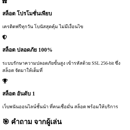
สล็อต โปรโมชั่นเพียบ
เครดิตฟรีทุกวัน โบนัสสุดคุ้ม ไม่มีเงื่อนไข
สล็อต ปลอดภัย 100%
ระบบรักษาความปลอดภัยขั้นสูง เข้ารหัสด้วย SSL 256-bit ซึ่ง
สล็อต จัดมาให้เต็มที่
สล็อต อันดับ 1
เว็บพนันออนไลน์ชั้นนำ ที่คนเชื่อมั่น สล็อต พร้อมให้บริการ
🎯 คำถาม
จากผู้เล่น