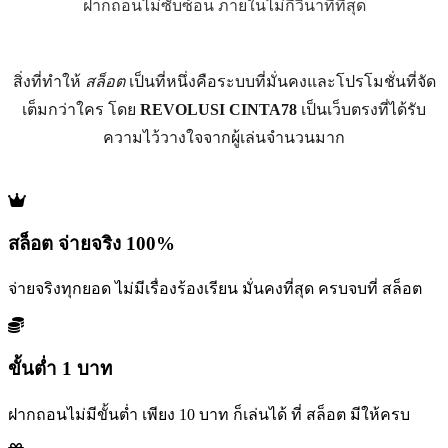
ฝากถอนไม่ซับซ้อน ภายในไม่กี่วินาทีที่สุด
สิ่งที่ทำให้
สล็อต
เป็นที่หนึ่งคือระบบที่มั่นคงและโปรโมชั่นที่จัด
เต็มกว่าใคร โดย
REVOLUSI CINTA78
เป็นเว็บตรงที่ได้รับ
ความไว้วางใจจากผู้เล่นจำนวนมาก
สล็อต จ่ายจริง 100%
จ่ายจริงทุกยอด ไม่มีเรื่องร้องเรียน มั่นคงที่สุด ครบจบที่ สล็อต
ขั้นต่ำ 1 บาท
ฝากถอนไม่มีขั้นต่ำ เพียง 10 บาท ก็เล่นได้ ที่ สล็อต มีให้ครบ