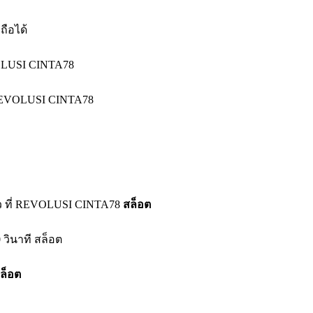
ถือได้
EVOLUSI CINTA78
่ REVOLUSI CINTA78
ตัว ที่ REVOLUSI CINTA78
สล็อต
วินาที สล็อต
ล็อต