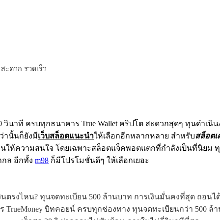
ร สะดวก รวดเร็ว
10 วินาที ครบทุกธนาคาร True Wallet คริปโต สะดวกสุดๆ ทุนดำเนิน
านั้นก็ยังมี
เว็บสล็อตแนะนำ
ให้เลือกอีกหลากหลาย สำหรับ
สล็อตเ
คนให้ความสนใจ โดยเฉพาะสล็อตแจ็คพอตแตกที่กำลังเป็นที่นิยม ทุ
กล อีกทั้ง
m98
ก็มีโปรโมชั่นดีๆ ให้เลือกเยอะ
งินตรงไหน? ทุนจดทะเบียน 500 ล้านบาท การเงินมั่นคงที่สุด ถอนได้ไ
าร TrueMoney บิทคอยน์ ครบทุกช่องทาง ทุนจดทะเบียนกว่า 500 ล้