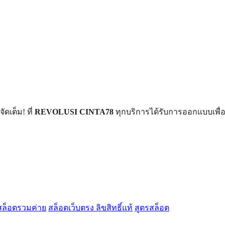
ดเต็ม! ที่
REVOLUSI CINTA78
ทุกบริการได้รับการออกแบบเพื่อ
สล็อตรวมค่าย
สล็อตเว็บตรง ลิขสิทธิ์แท้
สูตรสล็อต