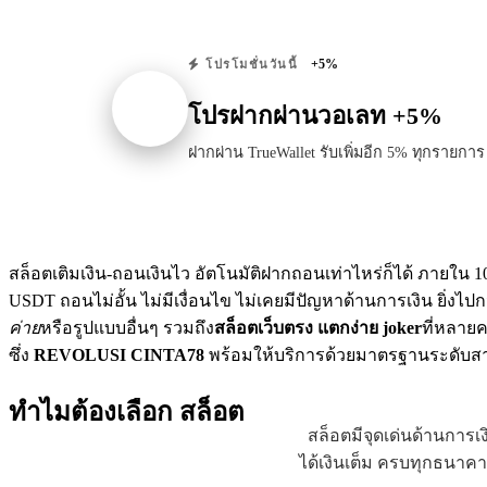
+5%
โปรโมชั่นวันนี้
โปรฝากผ่านวอเลท +5%
ฝากผ่าน TrueWallet รับเพิ่มอีก 5% ทุกรายกา
สล็อตเติมเงิน-ถอนเงินไว อัตโนมัติฝากถอนเท่าไหร่ก็ได้ ภายใน 
USDT ถอนไม่อั้น ไม่มีเงื่อนไข ไม่เคยมีปัญหาด้านการเงิน ยิ่งไปกว่
ค่าย
หรือรูปแบบอื่นๆ รวมถึง
สล็อตเว็บตรง แตกง่าย joker
ที่หลาย
ซึ่ง
REVOLUSI CINTA78
พร้อมให้บริการด้วยมาตรฐานระดับสา
ทำไมต้องเลือก
สล็อต
สล็อตมีจุดเด่นด้านการเ
ได้เงินเต็ม ครบทุกธนาค