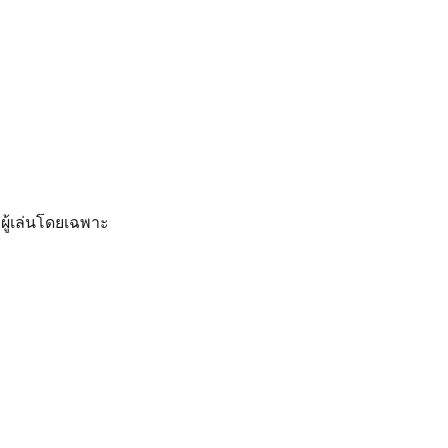
ผู้เล่นโดยเฉพาะ