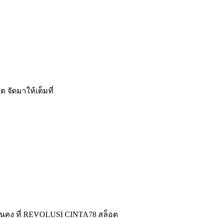
 จัดมาให้เต็มที่
ั่นคง ที่ REVOLUSI CINTA78 สล็อต