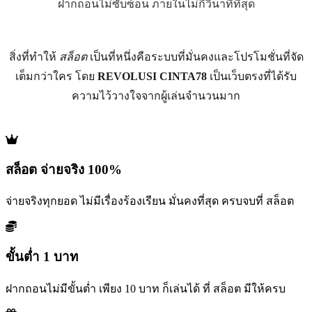
ฝากถอนไม่ซับซ้อน ภายในไม่กี่วินาทีที่สุด
สิ่งที่ทำให้
สล็อต
เป็นที่หนึ่งคือระบบที่มั่นคงและโปรโมชั่นที่จัด
เต็มกว่าใคร โดย
REVOLUSI CINTA78
เป็นเว็บตรงที่ได้รับ
ความไว้วางใจจากผู้เล่นจำนวนมาก
สล็อต จ่ายจริง 100%
จ่ายจริงทุกยอด ไม่มีเรื่องร้องเรียน มั่นคงที่สุด ครบจบที่ สล็อต
ขั้นต่ำ 1 บาท
ฝากถอนไม่มีขั้นต่ำ เพียง 10 บาท ก็เล่นได้ ที่ สล็อต มีให้ครบ