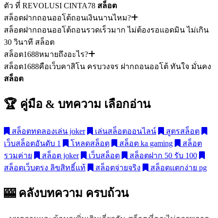
ตัว ที่ REVOLUSI CINTA78
สล็อต
สล็อตฝากถอนออโต้ถอนเงินนานไหม?
สล็อตฝากถอนออโต้ถอนรวดเร็วมาก ไม่ต้องรอแอดมิน ไม่เกิน
30 วินาที สล็อต
สล็อต1688หมายถึงอะไร?
สล็อต1688คือเว็บคาสิโน ครบวงจร ฝากถอนออโต้ ทันใจ มั่นคง
สล็อต
🏆 คู่มือ & บทความ
เลือกอ่าน
สล็อตทดลองเล่น joker
เล่นสล็อตออนไลน์
สูตรสล็อต
เว็บสล็อตอันดับ 1
โหลดสล็อต
สล็อต ka gaming
สล็อต
รวมค่าย
สล็อต joker
เว็บสล็อต
สล็อตฝาก 50 รับ 100
สล็อตเว็บตรง ลิขสิทธิ์แท้
สล็อตจ่ายจริง
สล็อตแตกง่าย pg
🎰 คลังบทความ
ครบถ้วน