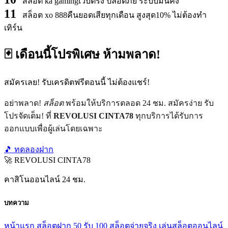
สล็อต ka gamingเว็บตรง ปลอดภัย ระบบมั่นคง
11
สล็อต xo 888คืนยอดเสียทุกเดือน สูงสุด10% ไม่ต้องทำ
เทิร์น
🃏 เดือนนี้โปรพิเศษ ห้ามพลาด!
สมัครเลย! รับเครดิตฟรีตอนนี้ ไม่ต้องแชร์!
อย่าพลาด!
สล็อต
พร้อมให้บริการตลอด 24 ชม. สมัครง่าย รับ
โปรจัดเต็ม! ที่
REVOLUSI CINTA78
ทุกบริการได้รับการ
ออกแบบเพื่อผู้เล่นโดยเฉพาะ
🎵 ทดลองฝาก
🚀 REVOLUSI CINTA78
คาสิโนออนไลน์ 24 ชม.
บทความ
หน้าแรก
สล็อตฝาก 50 รับ 100
สล็อตจ่ายจริง
เล่นสล็อตออนไลน์