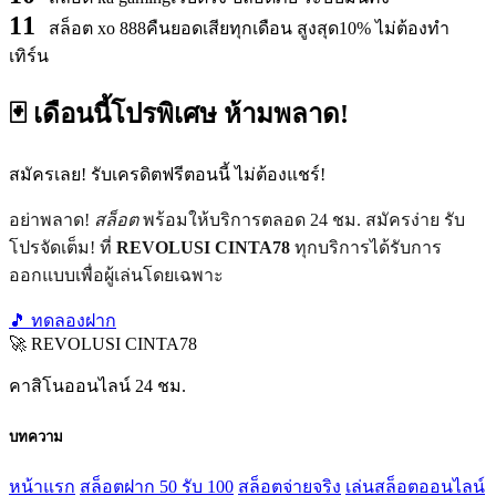
11
สล็อต xo 888คืนยอดเสียทุกเดือน สูงสุด10% ไม่ต้องทำ
เทิร์น
🃏 เดือนนี้โปรพิเศษ ห้ามพลาด!
สมัครเลย! รับเครดิตฟรีตอนนี้ ไม่ต้องแชร์!
อย่าพลาด!
สล็อต
พร้อมให้บริการตลอด 24 ชม. สมัครง่าย รับ
โปรจัดเต็ม! ที่
REVOLUSI CINTA78
ทุกบริการได้รับการ
ออกแบบเพื่อผู้เล่นโดยเฉพาะ
🎵 ทดลองฝาก
🚀 REVOLUSI CINTA78
คาสิโนออนไลน์ 24 ชม.
บทความ
หน้าแรก
สล็อตฝาก 50 รับ 100
สล็อตจ่ายจริง
เล่นสล็อตออนไลน์