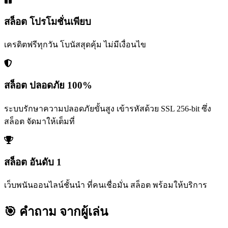
สล็อต โปรโมชั่นเพียบ
เครดิตฟรีทุกวัน โบนัสสุดคุ้ม ไม่มีเงื่อนไข
สล็อต ปลอดภัย 100%
ระบบรักษาความปลอดภัยขั้นสูง เข้ารหัสด้วย SSL 256-bit ซึ่ง
สล็อต จัดมาให้เต็มที่
สล็อต อันดับ 1
เว็บพนันออนไลน์ชั้นนำ ที่คนเชื่อมั่น สล็อต พร้อมให้บริการ
🎯 คำถาม
จากผู้เล่น