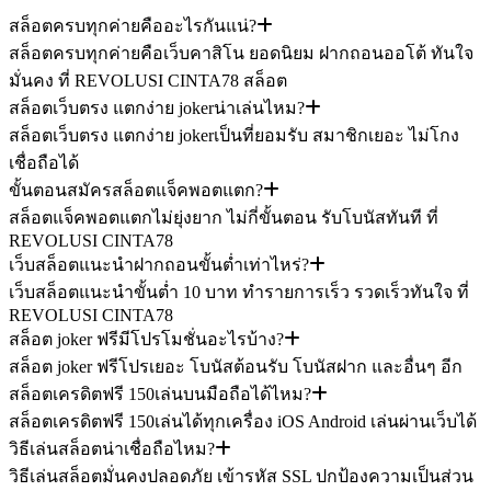
สล็อตครบทุกค่ายคืออะไรกันแน่?
สล็อตครบทุกค่ายคือเว็บคาสิโน ยอดนิยม ฝากถอนออโต้ ทันใจ
มั่นคง ที่ REVOLUSI CINTA78 สล็อต
สล็อตเว็บตรง แตกง่าย jokerน่าเล่นไหม?
สล็อตเว็บตรง แตกง่าย jokerเป็นที่ยอมรับ สมาชิกเยอะ ไม่โกง
เชื่อถือได้
ขั้นตอนสมัครสล็อตแจ็คพอตแตก?
สล็อตแจ็คพอตแตกไม่ยุ่งยาก ไม่กี่ขั้นตอน รับโบนัสทันที ที่
REVOLUSI CINTA78
เว็บสล็อตแนะนำฝากถอนขั้นต่ำเท่าไหร่?
เว็บสล็อตแนะนำขั้นต่ำ 10 บาท ทำรายการเร็ว รวดเร็วทันใจ ที่
REVOLUSI CINTA78
สล็อต joker ฟรีมีโปรโมชั่นอะไรบ้าง?
สล็อต joker ฟรีโปรเยอะ โบนัสต้อนรับ โบนัสฝาก และอื่นๆ อีก
สล็อตเครดิตฟรี 150เล่นบนมือถือได้ไหม?
สล็อตเครดิตฟรี 150เล่นได้ทุกเครื่อง iOS Android เล่นผ่านเว็บได้
วิธีเล่นสล็อตน่าเชื่อถือไหม?
วิธีเล่นสล็อตมั่นคงปลอดภัย เข้ารหัส SSL ปกป้องความเป็นส่วน