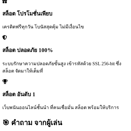
สล็อต โปรโมชั่นเพียบ
เครดิตฟรีทุกวัน โบนัสสุดคุ้ม ไม่มีเงื่อนไข
สล็อต ปลอดภัย 100%
ระบบรักษาความปลอดภัยขั้นสูง เข้ารหัสด้วย SSL 256-bit ซึ่ง
สล็อต จัดมาให้เต็มที่
สล็อต อันดับ 1
เว็บพนันออนไลน์ชั้นนำ ที่คนเชื่อมั่น สล็อต พร้อมให้บริการ
🎯 คำถาม
จากผู้เล่น