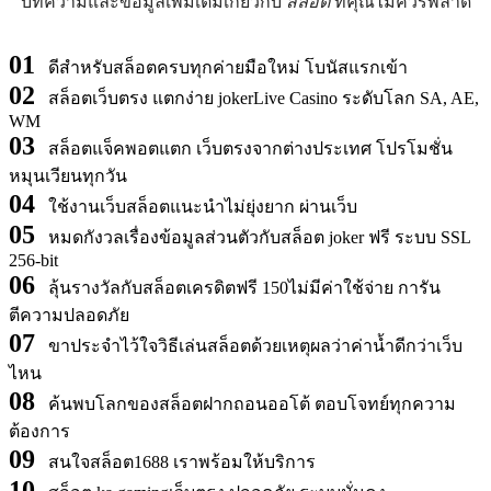
บทความและข้อมูลเพิ่มเติมเกี่ยวกับ
สล็อต
ที่คุณไม่ควรพลาด
01
ดีสำหรับสล็อตครบทุกค่ายมือใหม่ โบนัสแรกเข้า
02
สล็อตเว็บตรง แตกง่าย jokerLive Casino ระดับโลก SA, AE,
WM
03
สล็อตแจ็คพอตแตก เว็บตรงจากต่างประเทศ โปรโมชั่น
หมุนเวียนทุกวัน
04
ใช้งานเว็บสล็อตแนะนำไม่ยุ่งยาก ผ่านเว็บ
05
หมดกังวลเรื่องข้อมูลส่วนตัวกับสล็อต joker ฟรี ระบบ SSL
256-bit
06
ลุ้นรางวัลกับสล็อตเครดิตฟรี 150ไม่มีค่าใช้จ่าย การัน
ตีความปลอดภัย
07
ขาประจำไว้ใจวิธีเล่นสล็อตด้วยเหตุผลว่าค่าน้ำดีกว่าเว็บ
ไหน
08
ค้นพบโลกของสล็อตฝากถอนออโต้ ตอบโจทย์ทุกความ
ต้องการ
09
สนใจสล็อต1688 เราพร้อมให้บริการ
10