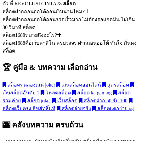
ตัว ที่ REVOLUSI CINTA78
สล็อต
สล็อตฝากถอนออโต้ถอนเงินนานไหม?
สล็อตฝากถอนออโต้ถอนรวดเร็วมาก ไม่ต้องรอแอดมิน ไม่เกิน
30 วินาที สล็อต
สล็อต1688หมายถึงอะไร?
สล็อต1688คือเว็บคาสิโน ครบวงจร ฝากถอนออโต้ ทันใจ มั่นคง
สล็อต
🏆 คู่มือ & บทความ
เลือกอ่าน
สล็อตทดลองเล่น joker
เล่นสล็อตออนไลน์
สูตรสล็อต
เว็บสล็อตอันดับ 1
โหลดสล็อต
สล็อต ka gaming
สล็อต
รวมค่าย
สล็อต joker
เว็บสล็อต
สล็อตฝาก 50 รับ 100
สล็อตเว็บตรง ลิขสิทธิ์แท้
สล็อตจ่ายจริง
สล็อตแตกง่าย pg
🎰 คลังบทความ
ครบถ้วน