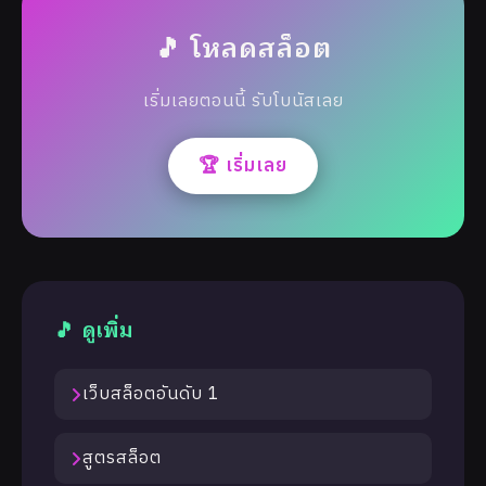
🎵 โหลดสล็อต
เริ่มเลยตอนนี้ รับโบนัสเลย
🏆 เริ่มเลย
🎵 ดูเพิ่ม
เว็บสล็อตอันดับ 1
สูตรสล็อต