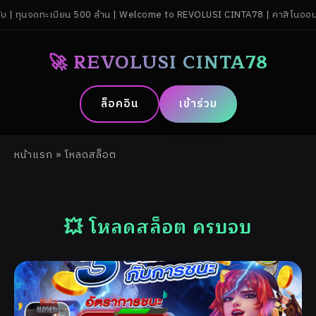
รับ | ทุนจดทะเบียน 500 ล้าน | Welcome to REVOLUSI CINTA78 | คาสิโนออนไ
🚀 REVOLUSI CINTA78
ล็อคอิน
เข้าร่วม
หน้าแรก
» โหลดสล็อต
💥 โหลดสล็อต ครบจบ