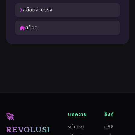
สล็อตจ่ายจริง
สล็อต
🚀
บทความ
ลิงก์
หน้าแรก
m98
REVOLUSI