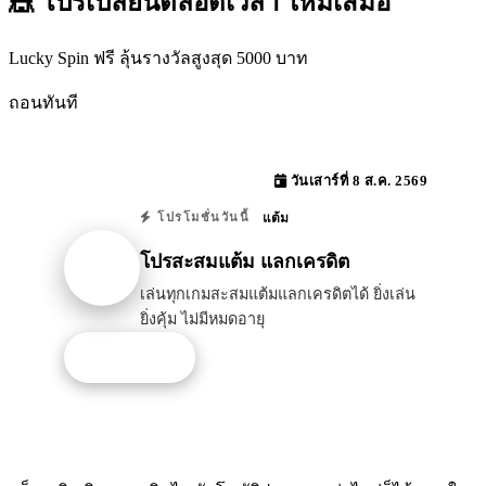
🎪 โปรเปลี่ยนตลอดเวลา ใหม่เสมอ
Lucky Spin ฟรี ลุ้นรางวัลสูงสุด 5000 บาท
ถอนทันที
วันเสาร์ที่ 8 ส.ค. 2569
แต้ม
โปรโมชั่นวันนี้
โปรสะสมแต้ม แลกเครดิต
เล่นทุกเกมสะสมแต้มแลกเครดิตได้ ยิ่งเล่น
ยิ่งคุ้ม ไม่มีหมดอายุ
รับโปรนี้