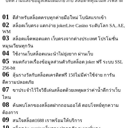
บทความและข้อมูลเพิ่มเติมเกี่ยวกับ
สล็อต
ที่คุณไม่ควรพลาด
01
ดีสำหรับสล็อตครบทุกค่ายมือใหม่ โบนัสแรกเข้า
02
สล็อตเว็บตรง แตกง่าย jokerLive Casino ระดับโลก SA, AE,
WM
03
สล็อตแจ็คพอตแตก เว็บตรงจากต่างประเทศ โปรโมชั่น
หมุนเวียนทุกวัน
04
ใช้งานเว็บสล็อตแนะนำไม่ยุ่งยาก ผ่านเว็บ
05
หมดกังวลเรื่องข้อมูลส่วนตัวกับสล็อต joker ฟรี ระบบ SSL
256-bit
06
ลุ้นรางวัลกับสล็อตเครดิตฟรี 150ไม่มีค่าใช้จ่าย การัน
ตีความปลอดภัย
07
ขาประจำไว้ใจวิธีเล่นสล็อตด้วยเหตุผลว่าค่าน้ำดีกว่าเว็บ
ไหน
08
ค้นพบโลกของสล็อตฝากถอนออโต้ ตอบโจทย์ทุกความ
ต้องการ
09
สนใจสล็อต1688 เราพร้อมให้บริการ
10