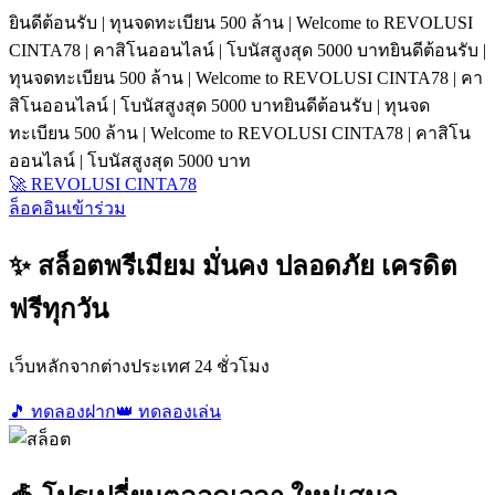
ยินดีต้อนรับ | ทุนจดทะเบียน 500 ล้าน | Welcome to REVOLUSI
CINTA78 | คาสิโนออนไลน์ | โบนัสสูงสุด 5000 บาท
ยินดีต้อนรับ |
ทุนจดทะเบียน 500 ล้าน | Welcome to REVOLUSI CINTA78 | คา
สิโนออนไลน์ | โบนัสสูงสุด 5000 บาท
ยินดีต้อนรับ | ทุนจด
ทะเบียน 500 ล้าน | Welcome to REVOLUSI CINTA78 | คาสิโน
ออนไลน์ | โบนัสสูงสุด 5000 บาท
🚀 REVOLUSI CINTA78
ล็อคอิน
เข้าร่วม
✨ สล็อตพรีเมียม มั่นคง ปลอดภัย เครดิต
ฟรีทุกวัน
เว็บหลักจากต่างประเทศ 24 ชั่วโมง
🎵 ทดลองฝาก
👑 ทดลองเล่น