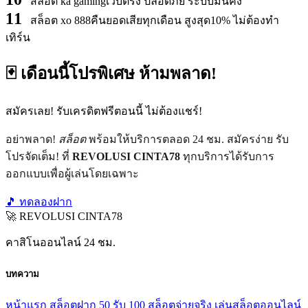
สล็อต ka gamingเว็บตรง ปลอดภัย ระบบมั่นคง
11
สล็อต xo 888คืนยอดเสียทุกเดือน สูงสุด10% ไม่ต้องทำ
เทิร์น
🃏 เดือนนี้โปรพิเศษ ห้ามพลาด!
สมัครเลย! รับเครดิตฟรีตอนนี้ ไม่ต้องแชร์!
อย่าพลาด!
สล็อต
พร้อมให้บริการตลอด 24 ชม. สมัครง่าย รับ
โปรจัดเต็ม! ที่
REVOLUSI CINTA78
ทุกบริการได้รับการ
ออกแบบเพื่อผู้เล่นโดยเฉพาะ
🎵 ทดลองฝาก
🚀 REVOLUSI CINTA78
คาสิโนออนไลน์ 24 ชม.
บทความ
หน้าแรก
สล็อตฝาก 50 รับ 100
สล็อตจ่ายจริง
เล่นสล็อตออนไลน์