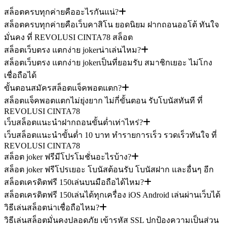
สล็อตครบทุกค่ายคืออะไรกันแน่?
สล็อตครบทุกค่ายคือเว็บคาสิโน ยอดนิยม ฝากถอนออโต้ ทันใจ
มั่นคง ที่ REVOLUSI CINTA78 สล็อต
สล็อตเว็บตรง แตกง่าย jokerน่าเล่นไหม?
สล็อตเว็บตรง แตกง่าย jokerเป็นที่ยอมรับ สมาชิกเยอะ ไม่โกง
เชื่อถือได้
ขั้นตอนสมัครสล็อตแจ็คพอตแตก?
สล็อตแจ็คพอตแตกไม่ยุ่งยาก ไม่กี่ขั้นตอน รับโบนัสทันที ที่
REVOLUSI CINTA78
เว็บสล็อตแนะนำฝากถอนขั้นต่ำเท่าไหร่?
เว็บสล็อตแนะนำขั้นต่ำ 10 บาท ทำรายการเร็ว รวดเร็วทันใจ ที่
REVOLUSI CINTA78
สล็อต joker ฟรีมีโปรโมชั่นอะไรบ้าง?
สล็อต joker ฟรีโปรเยอะ โบนัสต้อนรับ โบนัสฝาก และอื่นๆ อีก
สล็อตเครดิตฟรี 150เล่นบนมือถือได้ไหม?
สล็อตเครดิตฟรี 150เล่นได้ทุกเครื่อง iOS Android เล่นผ่านเว็บได้
วิธีเล่นสล็อตน่าเชื่อถือไหม?
วิธีเล่นสล็อตมั่นคงปลอดภัย เข้ารหัส SSL ปกป้องความเป็นส่วน