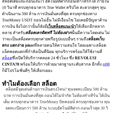
สล็อตเติมเงิน-ถอนเงินไว อัตโนมัติฝากถอนเท่าไหร่ก็ได้ ภายใน
10 วินาที ครบทุกธนาคาร True Wallet คริปโต สะดวกสุดๆ ทุน
ดำเนินงาน 500 ล้าน การเงินมั่นคงที่สุด ครบทุกช่องทาง
TrueMoney USDT ถอนไม่อั้น ไม่มีเงื่อนไข ไม่เคยมีปัญหาด้าน
การเงิน ยิ่งไปกว่านั้นก็ยังมี
เว็บสล็อตแนะนำ
ให้เลือกอีกหลาก
หลาย สำหรับ
สล็อตเครดิตฟรี ไม่ต้องฝาก
นั้นมีความโดดเด่น ไม่
ว่าจะเป็น
สล็อตครบทุกค่าย
หรือรูปแบบอื่นๆ รวมถึง
สล็อตเว็บ
ตรง แตกง่าย joker
ที่หลายคนให้ความสนใจ โดยเฉพาะสล็อต
แจ็คพอตแตกที่กำลังเป็นที่นิยม ทุกบริการพร้อมให้ใช้งานที่
สล็อต
ซึ่งเปิดให้บริการตลอด 24 ชั่วโมง ซึ่ง
REVOLUSI
CINTA78
พร้อมให้บริการด้วยมาตรฐานระดับสากล อีกทั้ง
m98
ก็มีโปรโมชั่นดีๆ ให้เลือกเยอะ
ทำไมต้องเลือก
สล็อต
สล็อตมีจุดเด่นด้านการเงินตรงไหน? ทุนจดทะเบียน 500 ล้าน
บาท การเงินมั่นคงที่สุด ถอนได้ไม่จำกัด ไม่ต้องทำเทิร์น ได้เงิน
เต็ม ครบทุกธนาคาร TrueMoney บิทคอยน์ ครบทุกช่องทาง ทุน
จดทะเบียนกว่า 500 ล้าน ระบบอัตโนมัติฝาก-ถอนเร็วสุด 30 วิ