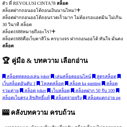
ตัว ที่ REVOLUSI CINTA78
สล็อต
สล็อตฝากถอนออโต้ถอนเงินนานไหม?
สล็อตฝากถอนออโต้ถอนรวดเร็วมาก ไม่ต้องรอแอดมิน ไม่เกิน
30 วินาที สล็อต
สล็อต1688หมายถึงอะไร?
สล็อต1688คือเว็บคาสิโน ครบวงจร ฝากถอนออโต้ ทันใจ มั่นคง
สล็อต
🏆 คู่มือ & บทความ
เลือกอ่าน
สล็อตทดลองเล่น joker
เล่นสล็อตออนไลน์
สูตรสล็อต
เว็บสล็อตอันดับ 1
โหลดสล็อต
สล็อต ka gaming
สล็อต
รวมค่าย
สล็อต joker
เว็บสล็อต
สล็อตฝาก 50 รับ 100
สล็อตเว็บตรง ลิขสิทธิ์แท้
สล็อตจ่ายจริง
สล็อตแตกง่าย pg
🎰 คลังบทความ
ครบถ้วน