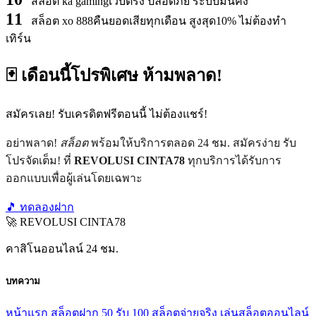
สล็อต ka gamingเว็บตรง ปลอดภัย ระบบมั่นคง
11
สล็อต xo 888คืนยอดเสียทุกเดือน สูงสุด10% ไม่ต้องทำ
เทิร์น
🃏 เดือนนี้โปรพิเศษ ห้ามพลาด!
สมัครเลย! รับเครดิตฟรีตอนนี้ ไม่ต้องแชร์!
อย่าพลาด!
สล็อต
พร้อมให้บริการตลอด 24 ชม. สมัครง่าย รับ
โปรจัดเต็ม! ที่
REVOLUSI CINTA78
ทุกบริการได้รับการ
ออกแบบเพื่อผู้เล่นโดยเฉพาะ
🎵 ทดลองฝาก
🚀 REVOLUSI CINTA78
คาสิโนออนไลน์ 24 ชม.
บทความ
หน้าแรก
สล็อตฝาก 50 รับ 100
สล็อตจ่ายจริง
เล่นสล็อตออนไลน์