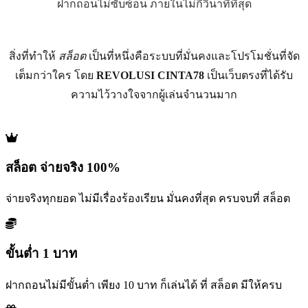
ฝากถอนไม่ซับซ้อน ภายในไม่กี่วินาทีที่สุด
สิ่งที่ทำให้
สล็อต
เป็นที่หนึ่งคือระบบที่มั่นคงและโปรโมชั่นที่จัด
เต็มกว่าใคร โดย
REVOLUSI CINTA78
เป็นเว็บตรงที่ได้รับ
ความไว้วางใจจากผู้เล่นจำนวนมาก
สล็อต จ่ายจริง 100%
จ่ายจริงทุกยอด ไม่มีเรื่องร้องเรียน มั่นคงที่สุด ครบจบที่ สล็อต
ขั้นต่ำ 1 บาท
ฝากถอนไม่มีขั้นต่ำ เพียง 10 บาท ก็เล่นได้ ที่ สล็อต มีให้ครบ